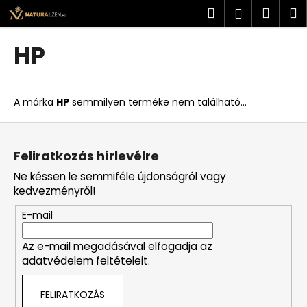
K
Ugrás
Keresés
Kosá
M
Bejelent
a
o
fő
Vissza
Vissza
s
tartalomhoz
HP
á
M
r
i
A márka
HP
semmilyen terméke nem található...
t
k
L
e
á
Feliratkozás hírlevélre
r
b
Ne késsen le semmiféle újdonságról vagy
e
l
kedvezményről!
s
é
?
E-mail
c
Az e-mail megadásával elfogadja az
adatvédelem feltételeit.
KERESÉS
FELIRATKOZÁS