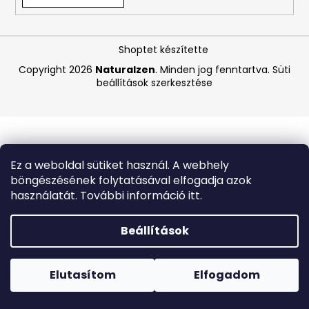
A
Shoptet készítette
j
á
Copyright 2026
Naturalzen
. Minden jog fenntartva.
Süti
beállítások szerkesztése
n
l
j
u
k
Ez a weboldal sütiket használ. A webhely
böngészésének folytatásával elfogadja azok
BIODERMA
használatát. További információ itt.
PHOTODERM
AQUAFLUID
INVISIBLE
Beállítások
SPF
50+
Forró napokon nem javasoljuk a csomagautomatákba
–
történő kézbesítést. A magas hőmérsékletre érzékeny
LÁTHATATLAN
termékek átvételkor nem biztos, hogy optimális állapotban
Elutasítom
Elfogadom
ARCVÉDŐ
lesznek.
KRÉM,
40