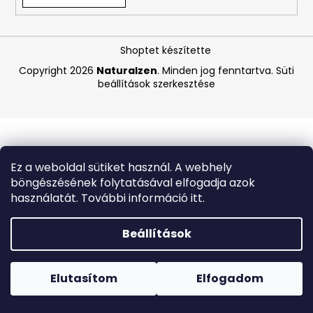
A
Shoptet készítette
j
á
Copyright 2026
Naturalzen
. Minden jog fenntartva.
Süti
beállítások szerkesztése
n
l
j
u
k
Ez a weboldal sütiket használ. A webhely
böngészésének folytatásával elfogadja azok
LA
használatát. További információ itt.
ROCHE-
POSAY
B5
Beállítások
RÁNCTALANÍTÓ
SZÉRUM
Forró napokon nem javasoljuk a csomagautomatákba
ÉRZÉKENY
történő kézbesítést. A magas hőmérsékletre érzékeny
BŐRRE,
termékek átvételkor nem biztos, hogy optimális állapotban
Elutasítom
Elfogadom
10
lesznek.
ML