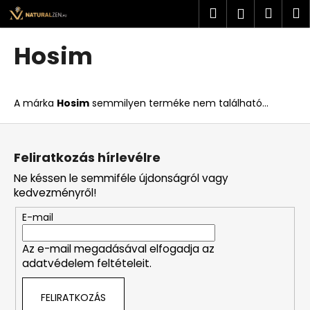
K
Ugrás
Keresés
Kosá
M
Bejelent
a
o
fő
Vissza
Vissza
s
tartalomhoz
Hosim
á
M
r
i
A márka
Hosim
semmilyen terméke nem található...
t
k
L
e
á
Feliratkozás hírlevélre
r
b
Ne késsen le semmiféle újdonságról vagy
e
l
kedvezményről!
s
é
?
E-mail
c
Az e-mail megadásával elfogadja az
adatvédelem feltételeit.
KERESÉS
FELIRATKOZÁS