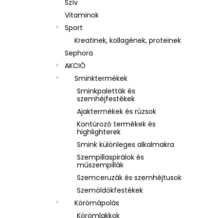
Szív
Vitaminok
Sport
Kreatinek, kollagének, proteinek
Sephora
AKCIÓ
Sminktermékek
Sminkpaletták és
szemhéjfestékek
Ajaktermékek és rúzsok
Kontúrozó termékek és
highlighterek
Smink különleges alkalmakra
Szempillaspirálok és
műszempillák
Szemceruzák és szemhéjtusok
Szemöldökfestékek
Körömápolás
Körömlakkok