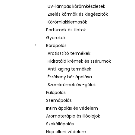
UV-lámpás körömkészletek
Zselés körmök és kiegészítők
Körömlakklemosók
Parfümök és illatok
Gyerekek
Bőrápolás
Arctisztító termékek
Hidratáló krémek és szérumok
Anti-aging termékek
Érzékeny bőr ápolása
Szemkrémek és -gélek
Fülápolás
Szemápolás
Intim ápolás és védelem
Aromaterápia és illóolajok
Szakállápolás
Nap elleni védelem