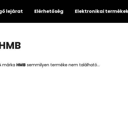
gő lejárat
Elérhetőség
Elektronikai terméke
Mit keres?
HMB
KERESÉS
A márka
HMB
semmilyen terméke nem található...
Ajánljuk