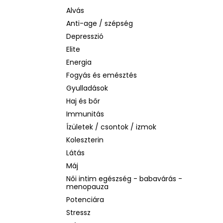
LA ROCHE-POSAY B5 RÁNCTALANÍTÓ
SZÉRUM ÉRZÉKENY BŐRRE, 10 ML
Alvás
Anti-age / szépség
1 760 Ft
Korábbi:
4 580 Ft
Depresszió
Elite
Energia
Fogyás és emésztés
Gyulladások
Haj és bőr
Immunitás
Ízületek / csontok / izmok
Koleszterin
Látás
Máj
Női intim egészség - babavárás -
menopauza
Potenciára
Stressz