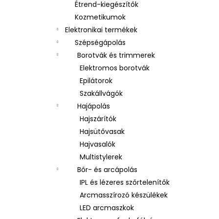
Étrend-kiegészítők
Kozmetikumok
Elektronikai termékek
Szépségápolás
Borotvák és trimmerek
Elektromos borotvák
Epilátorok
Szakállvágók
Hajápolás
Hajszárítók
Hajsütővasak
Hajvasalók
Multistylerek
Bőr- és arcápolás
IPL és lézeres szőrtelenítők
Arcmasszírozó készülékek
LED arcmaszkok