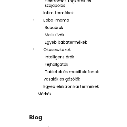
Elektromos fogkefék és
szájápolás
Intim termékek
Baba-mama
Babaőrök
Mellszívók
Egyéb babatermékek
Okoseszközök
Intelligens órák
Fejhallgatók
Tabletek és mobiltelefonok
Vasalók és gőzölők
Egyéb elektronikai termékek
Márkák
Blog