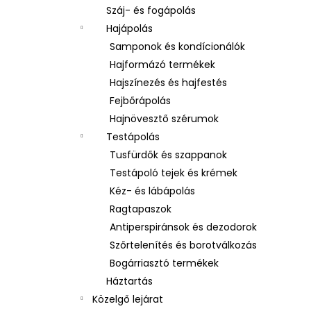
Száj- és fogápolás
Hajápolás
Samponok és kondícionálók
Hajformázó termékek
Hajszínezés és hajfestés
Fejbőrápolás
Hajnövesztő szérumok
Testápolás
Tusfürdők és szappanok
Testápoló tejek és krémek
Kéz- és lábápolás
Ragtapaszok
Antiperspiránsok és dezodorok
Szőrtelenítés és borotválkozás
Bogárriasztó termékek
Háztartás
Közelgő lejárat