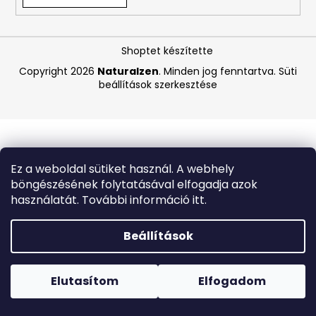
A
Shoptet készítette
j
á
Copyright 2026
Naturalzen
. Minden jog fenntartva.
Süti
beállítások szerkesztése
n
l
j
u
k
Ez a weboldal sütiket használ. A webhely
böngészésének folytatásával elfogadja azok
BIODERMA
használatát. További információ itt.
ATODERM
TUSOLÓOLAJ
200
Beállítások
ML
Forró napokon nem javasoljuk a csomagautomatákba
1
történő kézbesítést. A magas hőmérsékletre érzékeny
870
termékek átvételkor nem biztos, hogy optimális állapotban
Elutasítom
Elfogadom
Ft
lesznek.
Korábbi:
6