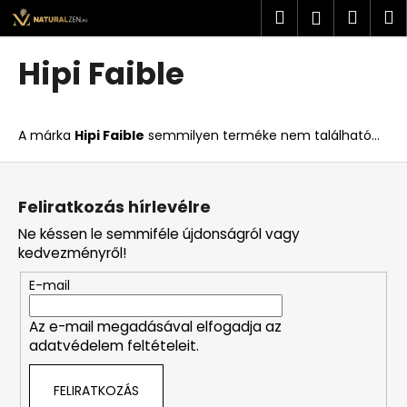
K
Ugrás
Keresés
Kosá
M
Bejelent
a
o
fő
Vissza
Vissza
s
tartalomhoz
Hipi Faible
á
M
r
i
A márka
Hipi Faible
semmilyen terméke nem található...
t
k
L
e
á
Feliratkozás hírlevélre
r
b
Ne késsen le semmiféle újdonságról vagy
e
l
kedvezményről!
s
é
?
E-mail
c
Az e-mail megadásával elfogadja az
adatvédelem feltételeit.
KERESÉS
FELIRATKOZÁS