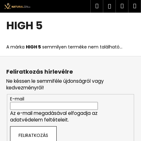
K
Ugrás
Keresés
Kosá
M
Bejelent
a
o
fő
Vissza
Vissza
s
tartalomhoz
HIGH 5
á
M
r
i
A márka
HIGH 5
semmilyen terméke nem található...
t
k
L
e
á
Feliratkozás hírlevélre
r
b
Ne késsen le semmiféle újdonságról vagy
e
l
kedvezményről!
s
é
?
E-mail
c
Az e-mail megadásával elfogadja az
adatvédelem feltételeit.
KERESÉS
FELIRATKOZÁS