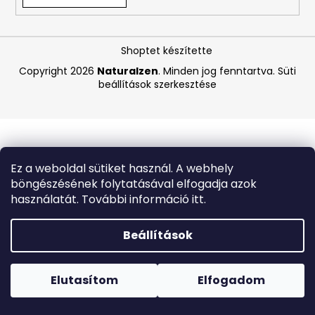
A
Shoptet készítette
j
á
Copyright 2026
Naturalzen
. Minden jog fenntartva.
Süti
beállítások szerkesztése
n
l
j
u
k
Ez a weboldal sütiket használ. A webhely
böngészésének folytatásával elfogadja azok
C-
használatát. További információ itt.
VITAMIN
-
1
Beállítások
KG
Forró napokon nem javasoljuk a csomagautomatákba
4
történő kézbesítést. A magas hőmérsékletre érzékeny
620
termékek átvételkor nem biztos, hogy optimális állapotban
Elutasítom
Elfogadom
Ft
lesznek.