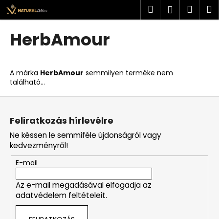
K
Ugrás
Keresés
Kosá
M
Bejelent
a
o
fő
Vissza
Vissza
s
tartalomhoz
HerbAmour
á
M
r
i
A márka
HerbAmour
semmilyen terméke nem
t
található...
k
L
e
á
r
Feliratkozás hírlevélre
b
e
Ne késsen le semmiféle újdonságról vagy
l
s
kedvezményről!
é
?
E-mail
c
Az e-mail megadásával elfogadja az
adatvédelem feltételeit.
KERESÉS