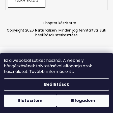
FELIRATKOZÁS
A
j
Shoptet készítette
á
Copyright 2026
Naturalzen
. Minden jog fenntartva.
Süti
n
beállítások szerkesztése
l
j
u
k
Ez a weboldal sütiket használ. A webhely
böngészésének folytatásával elfogadja azok
PASTA
használatát. További információ itt.
DEL
CAPITANO
FEHÉRÍTŐ
Beállítások
FOGKRÉM
OXYACTION
Forró napokon nem javasoljuk a csomagautomatákba
75
történő kézbesítést. A magas hőmérsékletre érzékeny
ML
termékek átvételkor nem biztos, hogy optimális állapotban
Elutasítom
Elfogadom
lesznek.
1
170