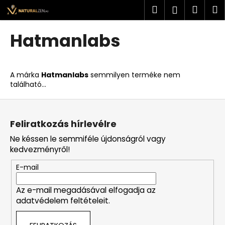
K
Ugrás
Keresés
Kosá
M
Bejelent
a
o
fő
Vissza
Vissza
s
tartalomhoz
Hatmanlabs
á
M
r
i
A márka
Hatmanlabs
semmilyen terméke nem
t
található...
k
L
e
á
r
Feliratkozás hírlevélre
b
e
Ne késsen le semmiféle újdonságról vagy
l
s
kedvezményről!
é
?
E-mail
c
Az e-mail megadásával elfogadja az
adatvédelem feltételeit.
KERESÉS