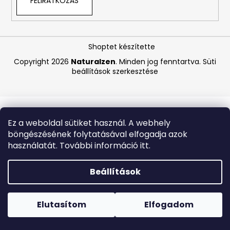
FELIRATKOZÁS
A
j
Shoptet készítette
á
Copyright 2026
Naturalzen
. Minden jog fenntartva.
Süti
n
beállítások szerkesztése
l
j
u
k
Ez a weboldal sütiket használ. A webhely
böngészésének folytatásával elfogadja azok
MEDIBLANC
használatát. További információ itt.
KIDS
RASPBERRY
GYERMEK
Beállítások
FOGKRÉM,
MÁLNA
Forró napokon nem javasoljuk a csomagautomatákba
ÍZŰ,
történő kézbesítést. A magas hőmérsékletre érzékeny
50
termékek átvételkor nem biztos, hogy optimális állapotban
Elutasítom
Elfogadom
ML,
lesznek.
EXP:
03/2026