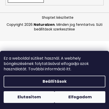
A
Shoptet készítette
j
á
Copyright 2026
Naturalzen
. Minden jog fenntartva.
Süti
beállítások szerkesztése
n
l
j
u
k
Ez a weboldal sütiket használ. A webhely
böngészésének folytatásával elfogadja azok
BEAUTY
használatát. További információ itt.
OF
JOSEON
HIDRATÁLÓ
Beállítások
SZÉRUM
NAPVÉDŐVEL
Forró napokon nem javasoljuk a csomagautomatákba
ÉS
történő kézbesítést. A magas hőmérsékletre érzékeny
GINSENGGEL,
termékek átvételkor nem biztos, hogy optimális állapotban
Elutasítom
Elfogadom
SPF
lesznek.
50+
PA++++,