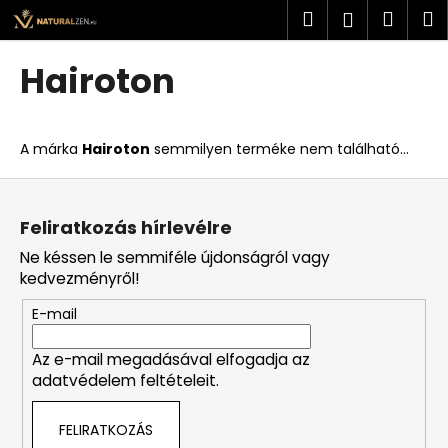
K
Ugrás
Keresés
Kosá
M
Bejelent
a
o
fő
Vissza
Vissza
s
tartalomhoz
Hairoton
á
M
r
i
A márka
Hairoton
semmilyen terméke nem található...
t
k
L
e
á
Feliratkozás hírlevélre
r
b
Ne késsen le semmiféle újdonságról vagy
e
l
kedvezményről!
s
é
?
E-mail
c
Az e-mail megadásával elfogadja az
adatvédelem feltételeit.
KERESÉS
FELIRATKOZÁS