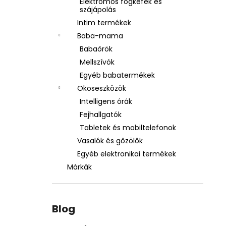
Elektromos fogkefék és
szájápolás
Intim termékek
Baba-mama
Babaőrök
Mellszívók
Egyéb babatermékek
Okoseszközök
Intelligens órák
Fejhallgatók
Tabletek és mobiltelefonok
Vasalók és gőzölők
Egyéb elektronikai termékek
Márkák
Blog