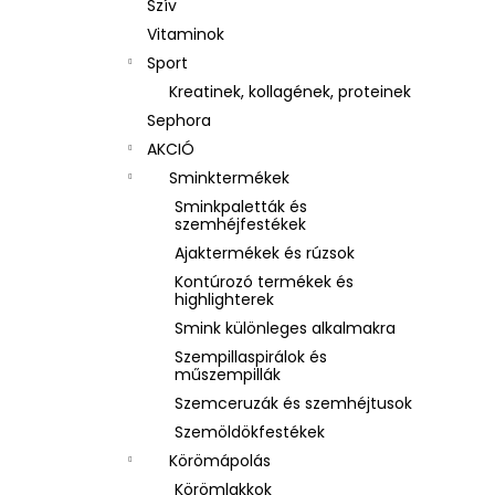
Szív
Vitaminok
Sport
Kreatinek, kollagének, proteinek
Sephora
AKCIÓ
Sminktermékek
Sminkpaletták és
szemhéjfestékek
Ajaktermékek és rúzsok
Kontúrozó termékek és
highlighterek
Smink különleges alkalmakra
Szempillaspirálok és
műszempillák
Szemceruzák és szemhéjtusok
Szemöldökfestékek
Körömápolás
Körömlakkok