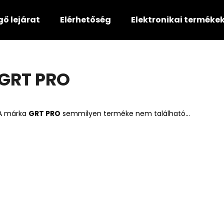
gő lejárat
Elérhetőség
Elektronikai terméke
Mit keres?
GRT PRO
KERESÉS
A márka
GRT PRO
semmilyen terméke nem található...
Ajánljuk