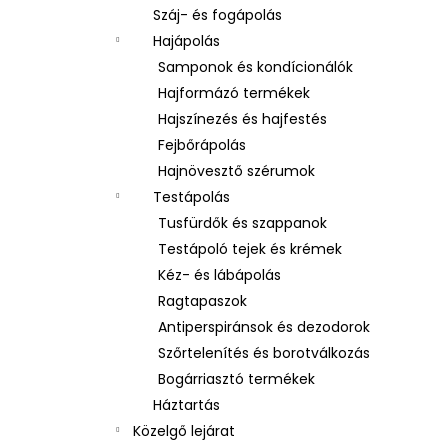
Száj- és fogápolás
Hajápolás
Samponok és kondícionálók
Hajformázó termékek
Hajszínezés és hajfestés
Fejbőrápolás
Hajnövesztő szérumok
Testápolás
Tusfürdők és szappanok
Testápoló tejek és krémek
Kéz- és lábápolás
Ragtapaszok
Antiperspiránsok és dezodorok
Szőrtelenítés és borotválkozás
Bogárriasztó termékek
Háztartás
Közelgő lejárat