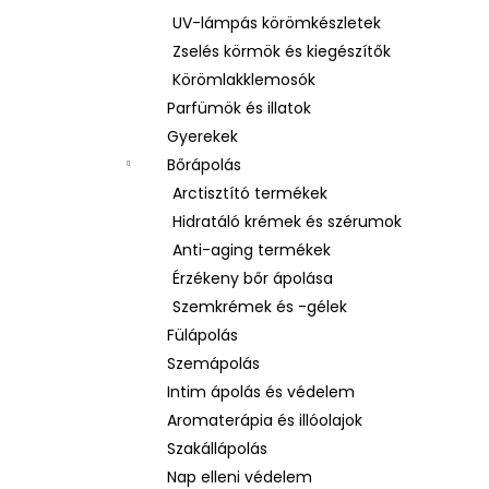
UV-lámpás körömkészletek
Zselés körmök és kiegészítők
Körömlakklemosók
Parfümök és illatok
Gyerekek
Bőrápolás
Arctisztító termékek
Hidratáló krémek és szérumok
Anti-aging termékek
Érzékeny bőr ápolása
Szemkrémek és -gélek
Fülápolás
Szemápolás
Intim ápolás és védelem
Aromaterápia és illóolajok
Szakállápolás
Nap elleni védelem