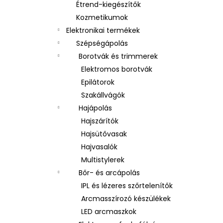
Étrend-kiegészítők
Kozmetikumok
Elektronikai termékek
Szépségápolás
Borotvák és trimmerek
Elektromos borotvák
Epilátorok
Szakállvágók
Hajápolás
Hajszárítók
Hajsütővasak
Hajvasalók
Multistylerek
Bőr- és arcápolás
IPL és lézeres szőrtelenítők
Arcmasszírozó készülékek
LED arcmaszkok