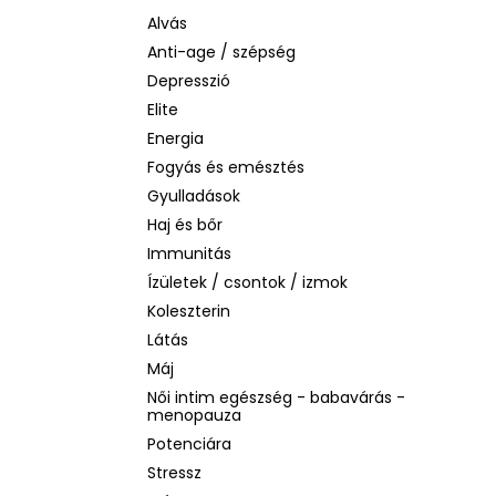
BEAUTY OF JOSEON MATTE SUN STICK
MUGWORT + CAMELIA
Alvás
SPF50+/PA++++, 18G
Anti-age / szépség
2 060 Ft
Depresszió
Korábbi:
3 880 Ft
Elite
Energia
Fogyás és emésztés
Gyulladások
Haj és bőr
Immunitás
Ízületek / csontok / izmok
Koleszterin
Látás
Máj
Női intim egészség - babavárás -
menopauza
Potenciára
Stressz