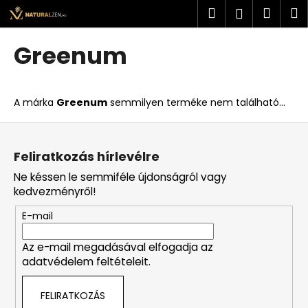
K
Ugrás
Keresés
Kosá
M
Bejelent
a
o
fő
Vissza
Vissza
s
tartalomhoz
Greenum
á
M
r
i
A márka
Greenum
semmilyen terméke nem található...
t
k
L
e
á
Feliratkozás hírlevélre
r
b
Ne késsen le semmiféle újdonságról vagy
e
l
kedvezményről!
s
é
?
E-mail
c
Az e-mail megadásával elfogadja az
adatvédelem feltételeit.
KERESÉS
FELIRATKOZÁS