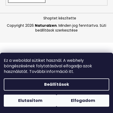
A
Shoptet készítette
j
á
Copyright 2026
Naturalzen
. Minden jog fenntartva.
Süti
beállítások szerkesztése
n
l
j
u
k
Ez a weboldal sütiket használ. A webhely
böngészésének folytatásával elfogadja azok
LA
használatát. További információ itt.
ROCHE-
POSAY
B5
Beállítások
RÁNCTALANÍTÓ
SZÉRUM
Forró napokon nem javasoljuk a csomagautomatákba
ÉRZÉKENY
történő kézbesítést. A magas hőmérsékletre érzékeny
BŐRRE,
termékek átvételkor nem biztos, hogy optimális állapotban
Elutasítom
Elfogadom
10
lesznek.
ML