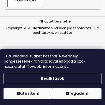
FELIRATKOZÁS
A
j
Shoptet készítette
á
Copyright 2026
Naturalzen
. Minden jog fenntartva.
Süti
n
beállítások szerkesztése
l
j
u
k
Ez a weboldal sütiket használ. A webhely
böngészésének folytatásával elfogadja azok
LA
használatát. További információ itt.
ROCHE-
POSAY
B5
Beállítások
RÁNCTALANÍTÓ
SZÉRUM
Forró napokon nem javasoljuk a csomagautomatákba
ÉRZÉKENY
történő kézbesítést. A magas hőmérsékletre érzékeny
BŐRRE,
termékek átvételkor nem biztos, hogy optimális állapotban
Elutasítom
Elfogadom
10
lesznek.
ML