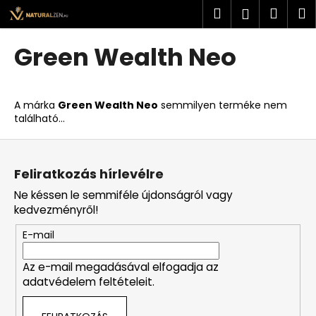
K
Ugrás
Keresés
Kosá
M
Bejelent
a
o
fő
Vissza
Vissza
s
tartalomhoz
Green Wealth Neo
á
M
r
i
A márka
Green Wealth Neo
semmilyen terméke nem
t
található...
k
L
e
á
r
Feliratkozás hírlevélre
b
e
Ne késsen le semmiféle újdonságról vagy
l
s
kedvezményről!
é
?
E-mail
c
Az e-mail megadásával elfogadja az
adatvédelem feltételeit.
KERESÉS