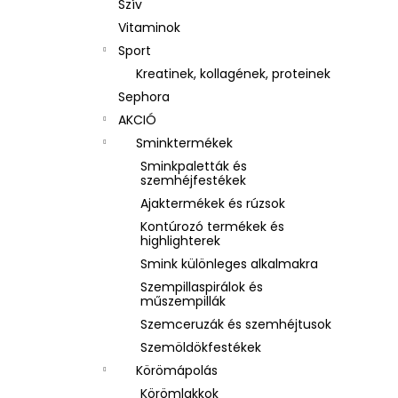
Szív
Vitaminok
Sport
Kreatinek, kollagének, proteinek
Sephora
AKCIÓ
Sminktermékek
Sminkpaletták és
szemhéjfestékek
Ajaktermékek és rúzsok
Kontúrozó termékek és
highlighterek
Smink különleges alkalmakra
Szempillaspirálok és
műszempillák
Szemceruzák és szemhéjtusok
Szemöldökfestékek
Körömápolás
Körömlakkok