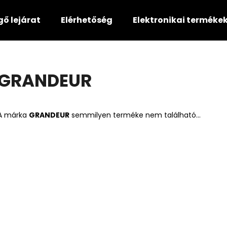
gő lejárat
Elérhetőség
Elektronikai terméke
Mit keres?
GRANDEUR
KERESÉS
A márka
GRANDEUR
semmilyen terméke nem található...
Ajánljuk