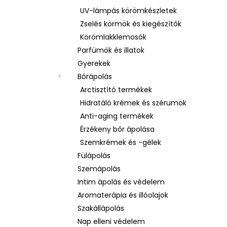
UV-lámpás körömkészletek
Zselés körmök és kiegészítők
Körömlakklemosók
Parfümök és illatok
Gyerekek
Bőrápolás
Arctisztító termékek
Hidratáló krémek és szérumok
Anti-aging termékek
Érzékeny bőr ápolása
Szemkrémek és -gélek
Fülápolás
Szemápolás
Intim ápolás és védelem
Aromaterápia és illóolajok
Szakállápolás
Nap elleni védelem