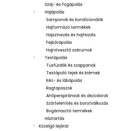
Száj- és fogápolás
Hajápolás
Samponok és kondícionálók
Hajformázó termékek
Hajszínezés és hajfestés
Fejbőrápolás
Hajnövesztő szérumok
Testápolás
Tusfürdők és szappanok
Testápoló tejek és krémek
Kéz- és lábápolás
Ragtapaszok
Antiperspiránsok és dezodorok
Szőrtelenítés és borotválkozás
Bogárriasztó termékek
Háztartás
Közelgő lejárat