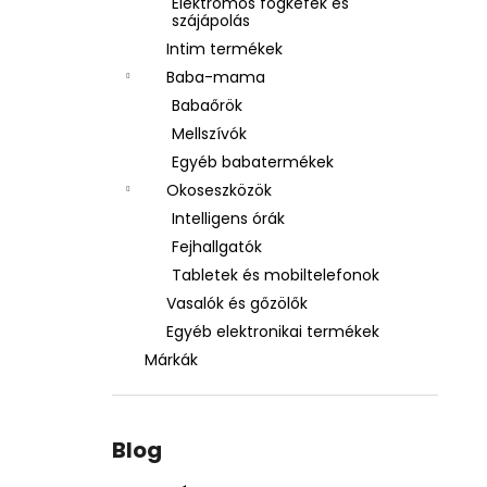
Elektromos fogkefék és
szájápolás
Intim termékek
Baba-mama
Babaőrök
Mellszívók
Egyéb babatermékek
Okoseszközök
Intelligens órák
Fejhallgatók
Tabletek és mobiltelefonok
Vasalók és gőzölők
Egyéb elektronikai termékek
Márkák
Blog