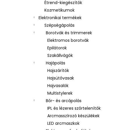
Étrend-kiegészítők
Kozmetikumok
Elektronikai termékek
Szépségápolás
Borotvák és trimmerek
Elektromos borotvák
Epilátorok
Szakállvágók
Hajápolás
Hajszárítók
Hajsütővasak
Hajvasalók
Multistylerek
Bőr- és arcápolás
IPL és lézeres szőrtelenítők
Arcmasszírozó készülékek
LED arcmaszkok