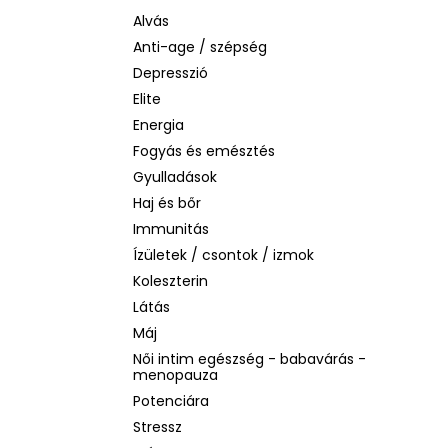
LA ROCHE-POSAY B5 RÁNCTALANÍTÓ
SZÉRUM ÉRZÉKENY BŐRRE, 10 ML
Alvás
Anti-age / szépség
1 760 Ft
Korábbi:
4 580 Ft
Depresszió
Elite
Energia
Fogyás és emésztés
Gyulladások
Haj és bőr
Immunitás
Ízületek / csontok / izmok
Koleszterin
Látás
Máj
Női intim egészség - babavárás -
menopauza
Potenciára
Stressz