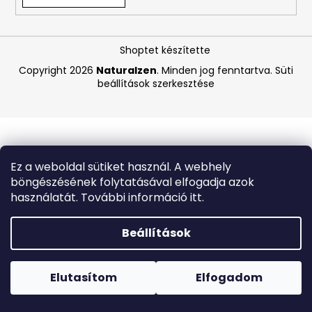
A
Shoptet készítette
j
á
Copyright 2026
Naturalzen
. Minden jog fenntartva.
Süti
beállítások szerkesztése
n
l
j
u
k
Ez a weboldal sütiket használ. A webhely
böngészésének folytatásával elfogadja azok
C-
használatát. További információ itt.
VITAMIN
-
1
Beállítások
KG
Forró napokon nem javasoljuk a csomagautomatákba
4
történő kézbesítést. A magas hőmérsékletre érzékeny
620
termékek átvételkor nem biztos, hogy optimális állapotban
Elutasítom
Elfogadom
Ft
lesznek.