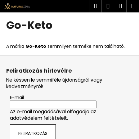
K
Ugrás
Keresés
Kosá
M
Bejelent
a
o
fő
Vissza
Vissza
s
tartalomhoz
Go-Keto
á
M
r
i
A márka
Go-Keto
semmilyen terméke nem található...
t
k
L
e
á
Feliratkozás hírlevélre
r
b
Ne késsen le semmiféle újdonságról vagy
e
l
kedvezményről!
s
é
?
E-mail
c
Az e-mail megadásával elfogadja az
adatvédelem feltételeit.
KERESÉS
FELIRATKOZÁS