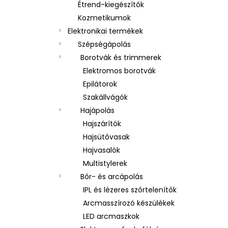
Étrend-kiegészítők
Kozmetikumok
Elektronikai termékek
Szépségápolás
Borotvák és trimmerek
Elektromos borotvák
Epilátorok
Szakállvágók
Hajápolás
Hajszárítók
Hajsütővasak
Hajvasalók
Multistylerek
Bőr- és arcápolás
IPL és lézeres szőrtelenítők
Arcmasszírozó készülékek
LED arcmaszkok