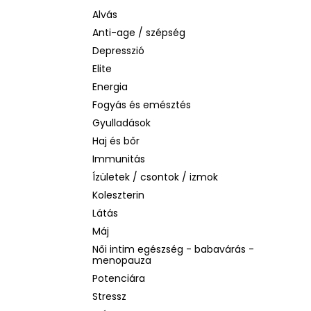
LA ROCHE-POSAY B5 RÁNCTALANÍTÓ
SZÉRUM ÉRZÉKENY BŐRRE, 10 ML
Alvás
Anti-age / szépség
1 760 Ft
Korábbi:
4 580 Ft
Depresszió
Elite
Energia
Fogyás és emésztés
Gyulladások
Haj és bőr
Immunitás
Ízületek / csontok / izmok
Koleszterin
Látás
Máj
Női intim egészség - babavárás -
menopauza
Potenciára
Stressz