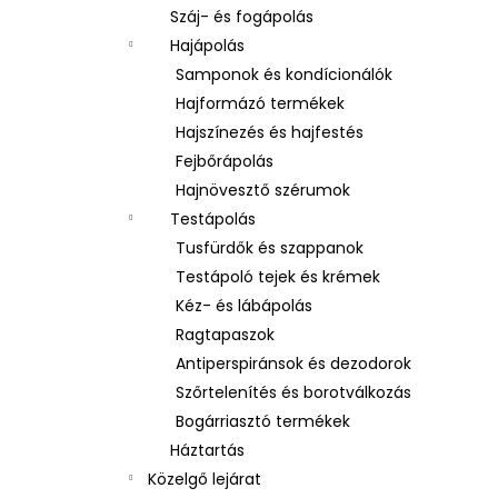
Száj- és fogápolás
Hajápolás
Samponok és kondícionálók
Hajformázó termékek
Hajszínezés és hajfestés
Fejbőrápolás
Hajnövesztő szérumok
Testápolás
Tusfürdők és szappanok
Testápoló tejek és krémek
Kéz- és lábápolás
Ragtapaszok
Antiperspiránsok és dezodorok
Szőrtelenítés és borotválkozás
Bogárriasztó termékek
Háztartás
Közelgő lejárat