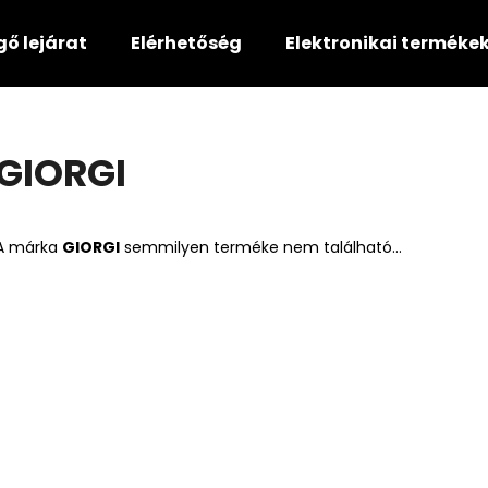
gő lejárat
Elérhetőség
Elektronikai terméke
Mit keres?
GIORGI
KERESÉS
A márka
GIORGI
semmilyen terméke nem található...
Ajánljuk