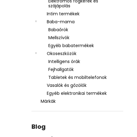
Elektromos fogkefék és
szájápolás
Intim termékek
Baba-mama
Babaőrök
Mellszívók
Egyéb babatermékek
Okoseszközök
Intelligens órák
Fejhallgatók
Tabletek és mobiltelefonok
Vasalók és gőzölők
Egyéb elektronikai termékek
Márkák
Blog