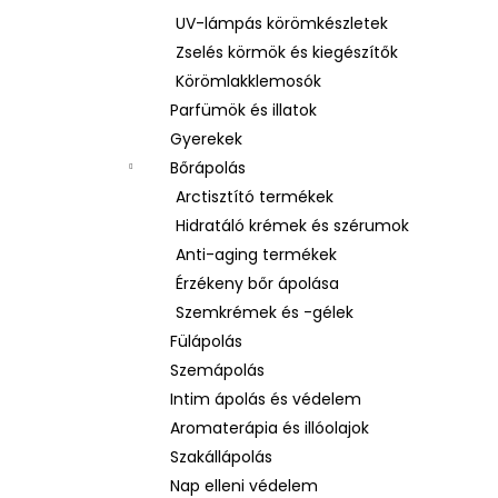
UV-lámpás körömkészletek
Zselés körmök és kiegészítők
Körömlakklemosók
Parfümök és illatok
Gyerekek
Bőrápolás
Arctisztító termékek
Hidratáló krémek és szérumok
Anti-aging termékek
Érzékeny bőr ápolása
Szemkrémek és -gélek
Fülápolás
Szemápolás
Intim ápolás és védelem
Aromaterápia és illóolajok
Szakállápolás
Nap elleni védelem