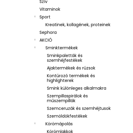
Szív
Vitaminok
Sport
Kreatinek, kollagének, proteinek
Sephora
AKCIÓ
Sminktermékek
Sminkpaletták és
szemhéjfestékek
Ajaktermékek és rúzsok
Kontúrozó termékek és
highlighterek
Smink különleges alkalmakra
Szempillaspirálok és
műszempillák
Szemceruzák és szemhéjtusok
Szemöldökfestékek
Körömápolás
Körömlakkok