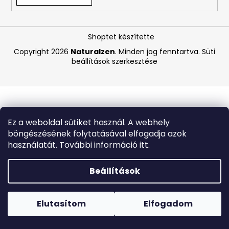
A
Shoptet készítette
j
á
Copyright 2026
Naturalzen
. Minden jog fenntartva.
Süti
beállítások szerkesztése
n
l
j
u
k
Ez a weboldal sütiket használ. A webhely
böngészésének folytatásával elfogadja azok
PASTA
használatát. További információ itt.
DEL
CAPITANO
FEHÉRÍTŐ
Beállítások
FOGKRÉM
OXYACTION
Forró napokon nem javasoljuk a csomagautomatákba
75
történő kézbesítést. A magas hőmérsékletre érzékeny
ML
termékek átvételkor nem biztos, hogy optimális állapotban
Elutasítom
Elfogadom
lesznek.
1
170