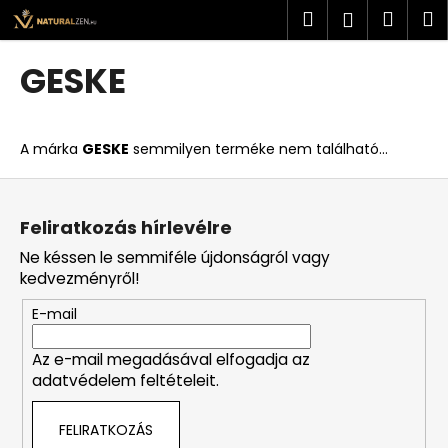
K
Ugrás
Keresés
Kosá
M
Bejelent
a
o
fő
Vissza
Vissza
s
tartalomhoz
GESKE
á
M
r
i
A márka
GESKE
semmilyen terméke nem található...
t
k
L
e
á
Feliratkozás hírlevélre
r
b
Ne késsen le semmiféle újdonságról vagy
e
l
kedvezményről!
s
é
?
E-mail
c
Az e-mail megadásával elfogadja az
adatvédelem feltételeit.
KERESÉS
FELIRATKOZÁS