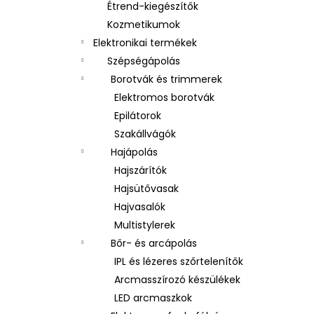
Étrend-kiegészítők
Kozmetikumok
Elektronikai termékek
Szépségápolás
Borotvák és trimmerek
Elektromos borotvák
Epilátorok
Szakállvágók
Hajápolás
Hajszárítók
Hajsütővasak
Hajvasalók
Multistylerek
Bőr- és arcápolás
IPL és lézeres szőrtelenítők
Arcmasszírozó készülékek
LED arcmaszkok