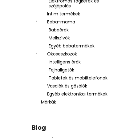
Elektromos fogkefék és
szájápolás
Intim termékek
Baba-mama
Babaőrök
Mellszívók
Egyéb babatermékek
Okoseszközök
Intelligens órák
Fejhallgatók
Tabletek és mobiltelefonok
Vasalók és gőzölők
Egyéb elektronikai termékek
Márkák
Blog