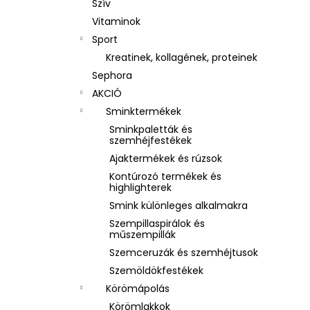
Szív
Vitaminok
Sport
Kreatinek, kollagének, proteinek
Sephora
AKCIÓ
Sminktermékek
Sminkpaletták és
szemhéjfestékek
Ajaktermékek és rúzsok
Kontúrozó termékek és
highlighterek
Smink különleges alkalmakra
Szempillaspirálok és
műszempillák
Szemceruzák és szemhéjtusok
Szemöldökfestékek
Körömápolás
Körömlakkok