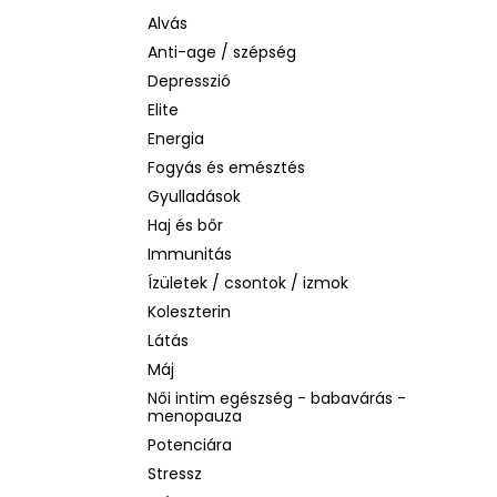
BEAUTY OF JOSEON MATTE SUN STICK
MUGWORT + CAMELIA
Alvás
SPF50+/PA++++, 18G
Anti-age / szépség
2 060 Ft
Depresszió
Korábbi:
3 880 Ft
Elite
Energia
Fogyás és emésztés
Gyulladások
Haj és bőr
Immunitás
Ízületek / csontok / izmok
Koleszterin
Látás
Máj
Női intim egészség - babavárás -
menopauza
Potenciára
Stressz