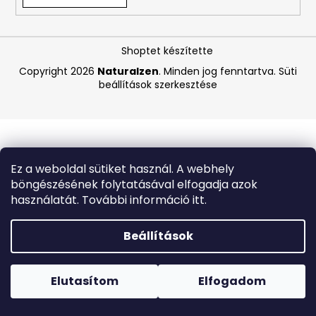
A
Shoptet készítette
j
á
Copyright 2026
Naturalzen
. Minden jog fenntartva.
Süti
beállítások szerkesztése
n
l
j
u
k
Ez a weboldal sütiket használ. A webhely
böngészésének folytatásával elfogadja azok
LA
használatát. További információ itt.
ROCHE-
POSAY
B5
Beállítások
RÁNCTALANÍTÓ
SZÉRUM
Forró napokon nem javasoljuk a csomagautomatákba
ÉRZÉKENY
történő kézbesítést. A magas hőmérsékletre érzékeny
BŐRRE,
termékek átvételkor nem biztos, hogy optimális állapotban
Elutasítom
Elfogadom
10
lesznek.
ML