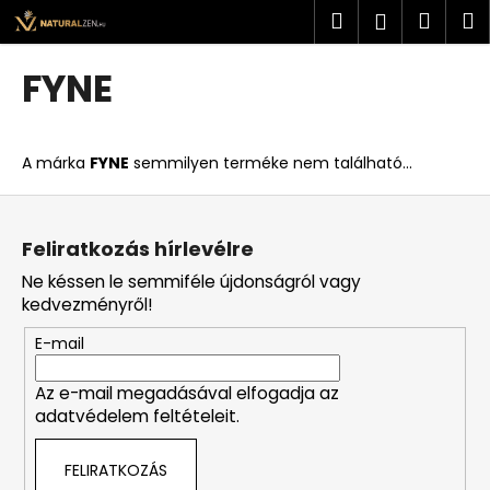
K
Ugrás
Keresés
Kosá
M
Bejelent
a
o
fő
Vissza
Vissza
s
tartalomhoz
FYNE
á
M
r
i
A márka
FYNE
semmilyen terméke nem található...
t
k
L
e
á
Feliratkozás hírlevélre
r
b
Ne késsen le semmiféle újdonságról vagy
e
l
kedvezményről!
s
é
?
E-mail
c
Az e-mail megadásával elfogadja az
adatvédelem feltételeit.
KERESÉS
FELIRATKOZÁS