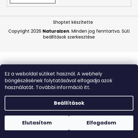
A
Shoptet készítette
j
á
Copyright 2026
Naturalzen
. Minden jog fenntartva.
Süti
beállítások szerkesztése
n
l
j
u
k
Ez a weboldal sütiket használ. A webhely
böngészésének folytatásával elfogadja azok
BIODERMA
használatát. További információ itt.
PHOTODERM
AQUAFLUID
INVISIBLE
Beállítások
SPF
50+
Forró napokon nem javasoljuk a csomagautomatákba
–
történő kézbesítést. A magas hőmérsékletre érzékeny
LÁTHATATLAN
termékek átvételkor nem biztos, hogy optimális állapotban
Elutasítom
Elfogadom
ARCVÉDŐ
lesznek.
KRÉM,
40