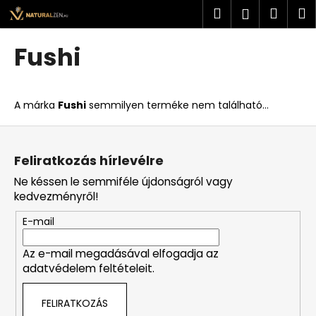
K
Ugrás
Keresés
Kosá
M
Bejelent
a
o
fő
Vissza
Vissza
s
tartalomhoz
Fushi
á
M
r
i
A márka
Fushi
semmilyen terméke nem található...
t
k
L
e
á
Feliratkozás hírlevélre
r
b
Ne késsen le semmiféle újdonságról vagy
e
l
kedvezményről!
s
é
?
E-mail
c
Az e-mail megadásával elfogadja az
adatvédelem feltételeit.
KERESÉS
FELIRATKOZÁS