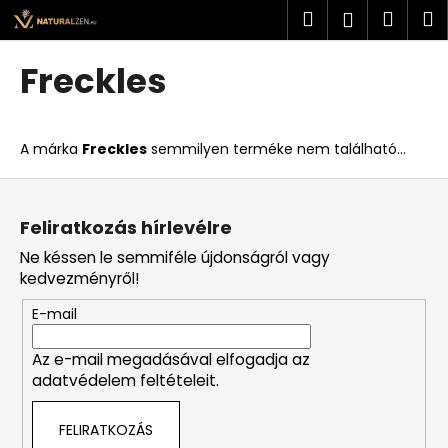
K
Ugrás
Keresés
Kosá
M
Bejelent
a
o
fő
Vissza
Vissza
s
tartalomhoz
Freckles
á
M
r
i
A márka
Freckles
semmilyen terméke nem található...
t
k
L
e
á
Feliratkozás hírlevélre
r
b
Ne késsen le semmiféle újdonságról vagy
e
l
kedvezményről!
s
é
?
E-mail
c
Az e-mail megadásával elfogadja az
adatvédelem feltételeit.
KERESÉS
FELIRATKOZÁS