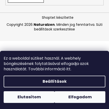
A
Shoptet készítette
j
á
Copyright 2026
Naturalzen
. Minden jog fenntartva.
Süti
beállítások szerkesztése
n
l
j
u
k
Ez a weboldal sütiket használ. A webhely
böngészésének folytatásával elfogadja azok
ANGELCARE
használatát. További információ itt.
AC25
LÉGZÉSFIGYELŐ
ÉS
Beállítások
VIDEÓS
BABAŐRZŐ
Forró napokon nem javasoljuk a csomagautomatákba
-
történő kézbesítést. A magas hőmérsékletre érzékeny
B-
termékek átvételkor nem biztos, hogy optimális állapotban
Elutasítom
Elfogadom
KATEGÓRIÁS
lesznek.
TERMÉK
-