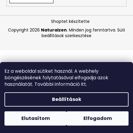
A
Shoptet készítette
j
á
Copyright 2026
Naturalzen
. Minden jog fenntartva.
Süti
beállítások szerkesztése
n
l
j
u
k
Ez a weboldal sütiket használ. A webhely
böngészésének folytatásával elfogadja azok
ASTRID
használatát. További információ itt.
HYALURONIC
GOLD
FIATALÍTÓ
Beállítások
HIDROGÉL
SZEMKÖRNYÉKÁPOLÓ
Forró napokon nem javasoljuk a csomagautomatákba
TAPASZOK
történő kézbesítést. A magas hőmérsékletre érzékeny
(EXP:
termékek átvételkor nem biztos, hogy optimális állapotban
Elutasítom
Elfogadom
03/26)
lesznek.
250