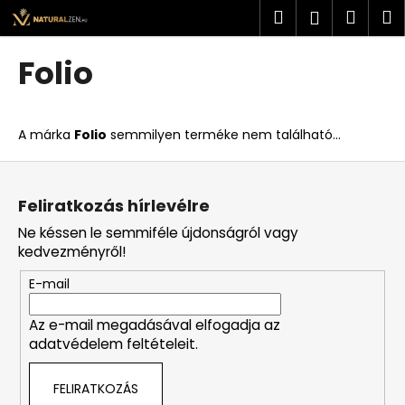
K
Ugrás
Keresés
Kosá
M
Bejelent
a
o
fő
Vissza
Vissza
s
tartalomhoz
Folio
á
M
r
i
A márka
Folio
semmilyen terméke nem található...
t
k
L
e
á
Feliratkozás hírlevélre
r
b
Ne késsen le semmiféle újdonságról vagy
e
l
kedvezményről!
s
é
?
E-mail
c
Az e-mail megadásával elfogadja az
adatvédelem feltételeit.
KERESÉS
FELIRATKOZÁS