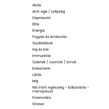
LA ROCHE-POSAY B5 RÁNCTALANÍTÓ
SZÉRUM ÉRZÉKENY BŐRRE, 10 ML
Alvás
Anti-age / szépség
1 760 Ft
Korábbi:
4 580 Ft
Depresszió
Elite
Energia
Fogyás és emésztés
Gyulladások
Haj és bőr
Immunitás
Ízületek / csontok / izmok
Koleszterin
Látás
Máj
Női intim egészség - babavárás -
menopauza
Potenciára
Stressz