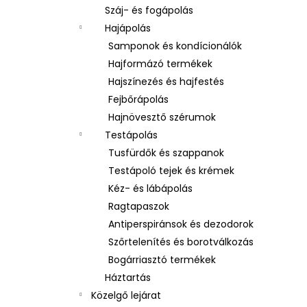
Száj- és fogápolás
Hajápolás
Samponok és kondícionálók
Hajformázó termékek
Hajszínezés és hajfestés
Fejbőrápolás
Hajnövesztő szérumok
Testápolás
Tusfürdők és szappanok
Testápoló tejek és krémek
Kéz- és lábápolás
Ragtapaszok
Antiperspiránsok és dezodorok
Szőrtelenítés és borotválkozás
Bogárriasztó termékek
Háztartás
Közelgő lejárat