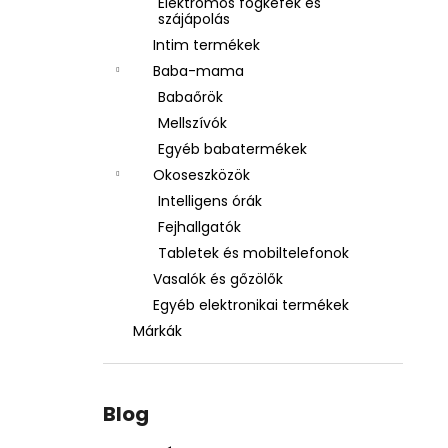
Elektromos fogkefék és
szájápolás
Intim termékek
Baba-mama
Babaőrök
Mellszívók
Egyéb babatermékek
Okoseszközök
Intelligens órák
Fejhallgatók
Tabletek és mobiltelefonok
Vasalók és gőzölők
Egyéb elektronikai termékek
Márkák
Blog