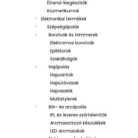
Étrend-kiegészítők
Kozmetikumok
Elektronikai termékek
Szépségápolás
Borotvák és trimmerek
Elektromos borotvák
Epilátorok
Szakállvágók
Hajápolás
Hajszárítók
Hajsütővasak
Hajvasalók
Multistylerek
Bőr- és arcápolás
IPL és lézeres szőrtelenítők
Arcmasszírozó készülékek
LED arcmaszkok