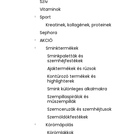
Szív
Vitaminok
Sport
Kreatinek, kollagének, proteinek
Sephora
AKCIÓ
Sminktermékek
Sminkpaletták és
szemhéjfestékek
Ajaktermékek és rúzsok
Kontúrozó termékek és
highlighterek
Smink különleges alkalmakra
Szempillaspirálok és
műszempillák
Szemceruzák és szemhéjtusok
Szemöldökfestékek
Körömápolás
Körömlakkok