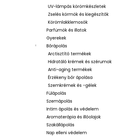
UV-lámpás körömkészletek
Zselés körmök és kiegészítők
Körömlakklemosók
Parfümök és illatok
Gyerekek
Bőrápolás
Arctisztító termékek
Hidratáló krémek és szérumok
Anti-aging termékek
Érzékeny bőr ápolása
Szemkrémek és -gélek
Fülápolás
Szemápolás
Intim ápolás és védelem
Aromaterápia és illóolajok
Szakállápolás
Nap elleni védelem