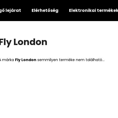
gő lejárat
Elérhetőség
Elektronikai terméke
Mit keres?
Fly London
KERESÉS
A márka
Fly London
semmilyen terméke nem található...
Ajánljuk