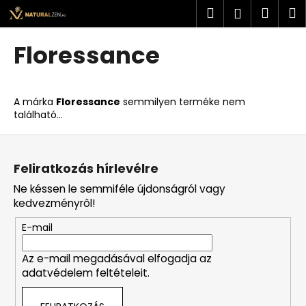
K
Ugrás
Keresés
Kosá
M
Bejelent
a
o
fő
Vissza
Vissza
s
tartalomhoz
Floressance
á
M
r
i
A márka
Floressance
semmilyen terméke nem
t
található...
k
L
e
á
r
Feliratkozás hírlevélre
b
e
Ne késsen le semmiféle újdonságról vagy
l
s
kedvezményről!
é
?
E-mail
c
Az e-mail megadásával elfogadja az
adatvédelem feltételeit.
KERESÉS