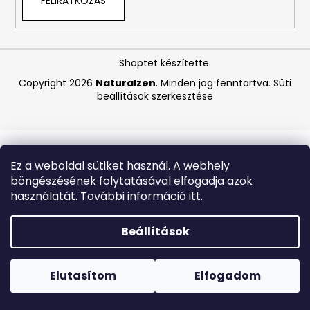
FELIRATKOZÁS
A
j
Shoptet készítette
á
Copyright 2026
Naturalzen
. Minden jog fenntartva.
Süti
n
beállítások szerkesztése
l
j
u
k
Ez a weboldal sütiket használ. A webhely
böngészésének folytatásával elfogadja azok
BEAUTY
használatát. További információ itt.
OF
JOSEON
MATTE
Beállítások
SUN
STICK
Forró napokon nem javasoljuk a csomagautomatákba
MUGWORT
történő kézbesítést. A magas hőmérsékletre érzékeny
+
termékek átvételkor nem biztos, hogy optimális állapotban
Elutasítom
Elfogadom
CAMELIA
lesznek.
SPF50+/PA++++,
18G