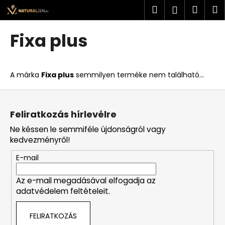
K
Ugrás
Keresés
Kosá
M
Bejelent
a
o
fő
Vissza
Vissza
s
tartalomhoz
Fixa plus
á
M
r
i
A márka
Fixa plus
semmilyen terméke nem található...
t
k
L
e
á
Feliratkozás hírlevélre
r
b
Ne késsen le semmiféle újdonságról vagy
e
l
kedvezményről!
s
é
?
E-mail
c
Az e-mail megadásával elfogadja az
adatvédelem feltételeit.
KERESÉS
FELIRATKOZÁS