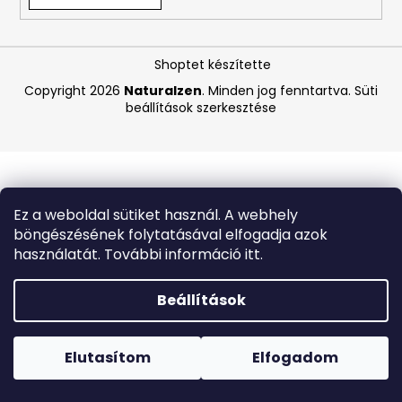
A
Shoptet készítette
j
á
Copyright 2026
Naturalzen
. Minden jog fenntartva.
Süti
beállítások szerkesztése
n
l
j
u
k
Ez a weboldal sütiket használ. A webhely
böngészésének folytatásával elfogadja azok
COCOSOLIS
használatát. További információ itt.
CITRO
SUNTAN
A
Beállítások
BODY
OIL
Forró napokon nem javasoljuk a csomagautomatákba
110ML
történő kézbesítést. A magas hőmérsékletre érzékeny
,
termékek átvételkor nem biztos, hogy optimális állapotban
Elutasítom
Elfogadom
EXP:
lesznek.
07/26