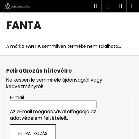
K
Ugrás
Keresés
Kosá
M
Bejelent
a
o
fő
Vissza
Vissza
s
tartalomhoz
FANTA
á
M
r
i
A márka
FANTA
semmilyen terméke nem található...
t
k
L
e
á
Feliratkozás hírlevélre
r
b
Ne késsen le semmiféle újdonságról vagy
e
l
kedvezményről!
s
é
?
E-mail
c
Az e-mail megadásával elfogadja az
adatvédelem feltételeit.
KERESÉS
FELIRATKOZÁS