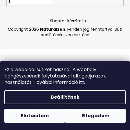
A
Shoptet készítette
j
á
Copyright 2026
Naturalzen
. Minden jog fenntartva.
Süti
beállítások szerkesztése
n
l
j
u
k
Ez a weboldal sütiket használ. A webhely
böngészésének folytatásával elfogadja azok
PLANTAE
használatát. További információ itt.
RHODIOLA
ROSEA
BIO
Beállítások
60
DB
Forró napokon nem javasoljuk a csomagautomatákba
NÖVÉNYI
történő kézbesítést. A magas hőmérsékletre érzékeny
KAPSZULA
termékek átvételkor nem biztos, hogy optimális állapotban
Elutasítom
Elfogadom
lesznek.
840
Ft