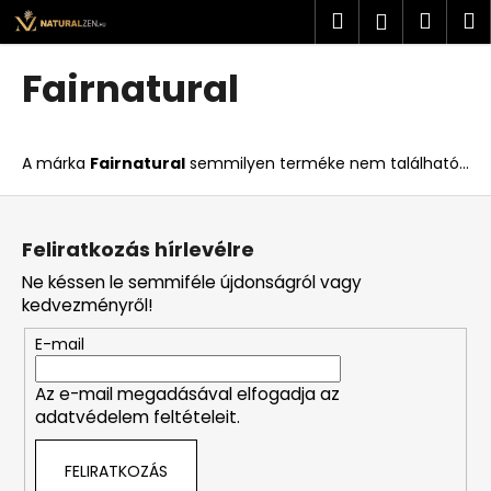
K
Ugrás
Keresés
Kosá
M
Bejelent
a
o
fő
Vissza
Vissza
s
tartalomhoz
Fairnatural
á
M
r
i
A márka
Fairnatural
semmilyen terméke nem található...
t
k
L
e
á
Feliratkozás hírlevélre
r
b
Ne késsen le semmiféle újdonságról vagy
e
l
kedvezményről!
s
é
?
E-mail
c
Az e-mail megadásával elfogadja az
adatvédelem feltételeit.
KERESÉS
FELIRATKOZÁS