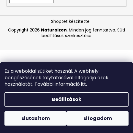
A
Shoptet készítette
j
á
Copyright 2026
Naturalzen
. Minden jog fenntartva.
Süti
beállítások szerkesztése
n
l
j
u
k
Ez a weboldal sütiket használ. A webhely
böngészésének folytatásával elfogadja azok
ANGELCARE
használatát. További információ itt.
AC25
LÉGZÉSFIGYELŐ
ÉS
Beállítások
VIDEÓS
BABAŐRZŐ
Forró napokon nem javasoljuk a csomagautomatákba
-
történő kézbesítést. A magas hőmérsékletre érzékeny
B-
termékek átvételkor nem biztos, hogy optimális állapotban
Elutasítom
Elfogadom
KATEGÓRIÁS
lesznek.
TERMÉK
-