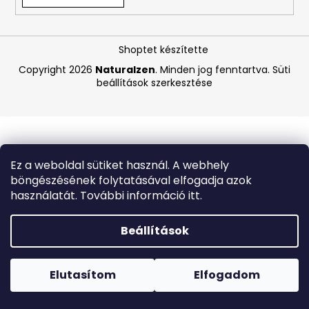
A
Shoptet készítette
j
á
Copyright 2026
Naturalzen
. Minden jog fenntartva.
Süti
beállítások szerkesztése
n
l
j
u
k
Ez a weboldal sütiket használ. A webhely
böngészésének folytatásával elfogadja azok
BIODERMA
használatát. További információ itt.
ATODERM
TUSOLÓOLAJ
200
Beállítások
ML
Forró napokon nem javasoljuk a csomagautomatákba
1
történő kézbesítést. A magas hőmérsékletre érzékeny
870
termékek átvételkor nem biztos, hogy optimális állapotban
Elutasítom
Elfogadom
Ft
lesznek.
Korábbi:
6