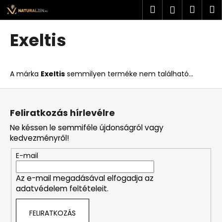
K
Ugrás
Keresés
Kosá
M
Bejelent
a
o
fő
Vissza
Vissza
s
tartalomhoz
Exeltis
á
M
r
i
A márka
Exeltis
semmilyen terméke nem található...
t
k
L
e
á
Feliratkozás hírlevélre
r
b
Ne késsen le semmiféle újdonságról vagy
e
l
kedvezményről!
s
é
?
E-mail
c
Az e-mail megadásával elfogadja az
adatvédelem feltételeit.
KERESÉS
FELIRATKOZÁS