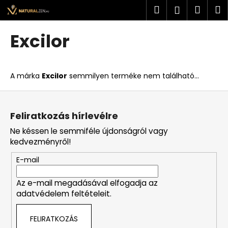
K
Ugrás
Keresés
Kosá
M
Bejelent
a
o
fő
Vissza
Vissza
s
tartalomhoz
Excilor
á
M
r
i
A márka
Excilor
semmilyen terméke nem található...
t
k
L
e
á
Feliratkozás hírlevélre
r
b
Ne késsen le semmiféle újdonságról vagy
e
l
kedvezményről!
s
é
?
E-mail
c
Az e-mail megadásával elfogadja az
adatvédelem feltételeit.
KERESÉS
FELIRATKOZÁS