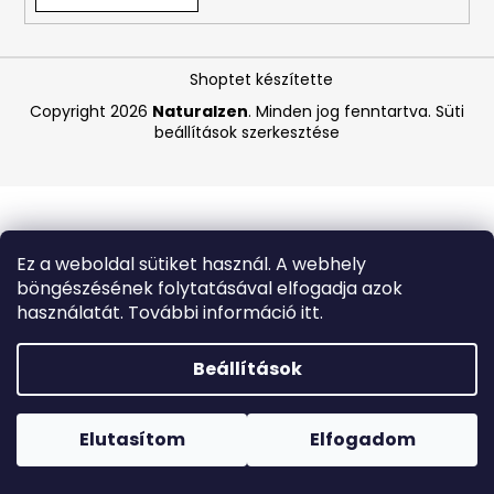
A
Shoptet készítette
j
á
Copyright 2026
Naturalzen
. Minden jog fenntartva.
Süti
beállítások szerkesztése
n
l
j
u
k
Ez a weboldal sütiket használ. A webhely
böngészésének folytatásával elfogadja azok
COCOSOLIS
használatát. További információ itt.
CITRO
SUNTAN
A
Beállítások
BODY
OIL
Forró napokon nem javasoljuk a csomagautomatákba
110ML
történő kézbesítést. A magas hőmérsékletre érzékeny
,
termékek átvételkor nem biztos, hogy optimális állapotban
Elutasítom
Elfogadom
EXP:
lesznek.
07/26