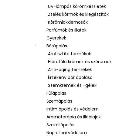
UV-lámpás körömkészletek
Zselés körmök és kiegészítők
Körömlakklemosók
Parfümök és illatok
Gyerekek
Bőrápolás
Arctisztító termékek
Hidratáló krémek és szérumok
Anti-aging termékek
Érzékeny bőr ápolása
Szemkrémek és -gélek
Fülápolás
Szemápolás
Intim ápolás és védelem
Aromaterápia és illóolajok
Szakállápolás
Nap elleni védelem