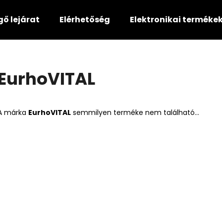
gő lejárat
Elérhetőség
Elektronikai terméke
Mit keres?
EurhoVITAL
KERESÉS
A márka
EurhoVITAL
semmilyen terméke nem található...
Ajánljuk