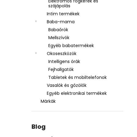
Elektromos fogkefék és
szájápolás
Intim termékek
Baba-mama
Babaőrök
Mellszívók
Egyéb babatermékek
Okoseszközök
Intelligens órák
Fejhallgatók
Tabletek és mobiltelefonok
Vasalók és gőzölők
Egyéb elektronikai termékek
Márkák
Blog