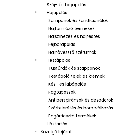
Száj- és fogápolás
Hajápolás
Samponok és kondícionálók
Hajformázó termékek
Hajszínezés és hajfestés
Fejbőrápolás
Hajnövesztő szérumok
Testápolás
Tusfürdők és szappanok
Testápoló tejek és krémek
Kéz- és lábápolás
Ragtapaszok
Antiperspiránsok és dezodorok
Szőrtelenítés és borotválkozás
Bogárriasztó termékek
Háztartás
Közelgő lejárat