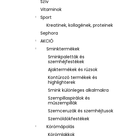
Szív
Vitaminok
Sport
Kreatinek, kollagének, proteinek
Sephora
AKCIÓ
Sminktermékek
Sminkpaletták és
szemhéjfestékek
Ajaktermékek és rúzsok
Kontúrozó termékek és
highlighterek
Smink különleges alkalmakra
Szempillaspirálok és
műszempillák
Szemceruzák és szemhéjtusok
Szemöldökfestékek
Körömápolás
Körömlakkok