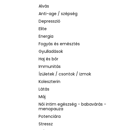
BEAUTY OF JOSEON MATTE SUN STICK
MUGWORT + CAMELIA
Alvás
SPF50+/PA++++, 18G
Anti-age / szépség
2 060 Ft
Depresszió
Korábbi:
3 880 Ft
Elite
Energia
Fogyás és emésztés
Gyulladások
Haj és bőr
Immunitás
Ízületek / csontok / izmok
Koleszterin
Látás
Máj
Női intim egészség - babavárás -
menopauza
Potenciára
Stressz