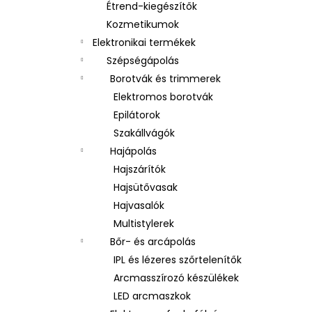
Étrend-kiegészítők
Kozmetikumok
Elektronikai termékek
Szépségápolás
Borotvák és trimmerek
Elektromos borotvák
Epilátorok
Szakállvágók
Hajápolás
Hajszárítók
Hajsütővasak
Hajvasalók
Multistylerek
Bőr- és arcápolás
IPL és lézeres szőrtelenítők
Arcmasszírozó készülékek
LED arcmaszkok