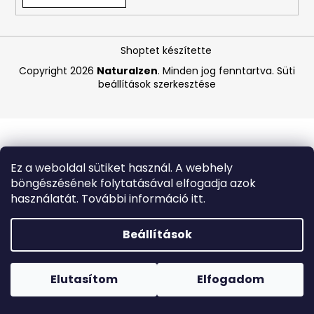
A
Shoptet készítette
j
á
Copyright 2026
Naturalzen
. Minden jog fenntartva.
Süti
beállítások szerkesztése
n
l
j
u
k
Ez a weboldal sütiket használ. A webhely
böngészésének folytatásával elfogadja azok
VICHY
használatát. További információ itt.
CAPITAL
SOLEIL
SPF
Beállítások
50+
HIDRATÁLÓ
Forró napokon nem javasoljuk a csomagautomatákba
FÉNYVÉDŐ
történő kézbesítést. A magas hőmérsékletre érzékeny
TEJ
termékek átvételkor nem biztos, hogy optimális állapotban
Elutasítom
Elfogadom
ARCRA
lesznek.
ÉS
TESTRE