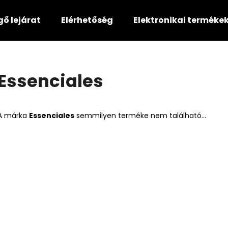
gő lejárat
Elérhetőség
Elektronikai terméke
Mit keres?
Essenciales
KERESÉS
A márka
Essenciales
semmilyen terméke nem található...
Ajánljuk