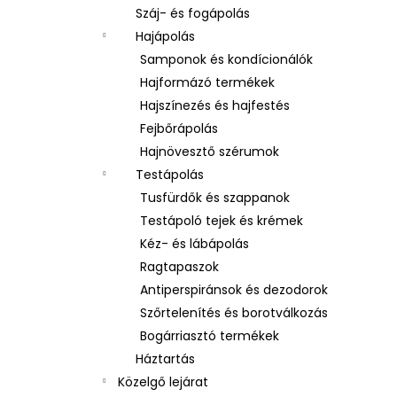
Száj- és fogápolás
Hajápolás
Samponok és kondícionálók
Hajformázó termékek
Hajszínezés és hajfestés
Fejbőrápolás
Hajnövesztő szérumok
Testápolás
Tusfürdők és szappanok
Testápoló tejek és krémek
Kéz- és lábápolás
Ragtapaszok
Antiperspiránsok és dezodorok
Szőrtelenítés és borotválkozás
Bogárriasztó termékek
Háztartás
Közelgő lejárat