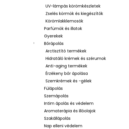
UV-lámpás körömkészletek
Zselés körmök és kiegészítők
Körömlakklemosók
Parfümök és illatok
Gyerekek
Bőrápolás
Arctisztító termékek
Hidratáló krémek és szérumok
Anti-aging termékek
Érzékeny bőr ápolása
Szemkrémek és -gélek
Fülápolás
Szemápolás
Intim ápolás és védelem
Aromaterápia és illóolajok
Szakállápolás
Nap elleni védelem