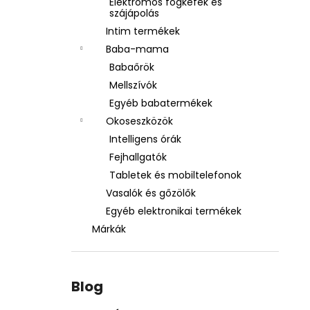
Elektromos fogkefék és
szájápolás
Intim termékek
Baba-mama
Babaőrök
Mellszívók
Egyéb babatermékek
Okoseszközök
Intelligens órák
Fejhallgatók
Tabletek és mobiltelefonok
Vasalók és gőzölők
Egyéb elektronikai termékek
Márkák
Blog