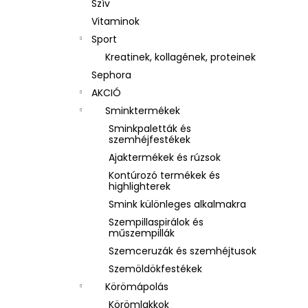
Szív
Vitaminok
Sport
Kreatinek, kollagének, proteinek
Sephora
AKCIÓ
Sminktermékek
Sminkpaletták és
szemhéjfestékek
Ajaktermékek és rúzsok
Kontúrozó termékek és
highlighterek
Smink különleges alkalmakra
Szempillaspirálok és
műszempillák
Szemceruzák és szemhéjtusok
Szemöldökfestékek
Körömápolás
Körömlakkok