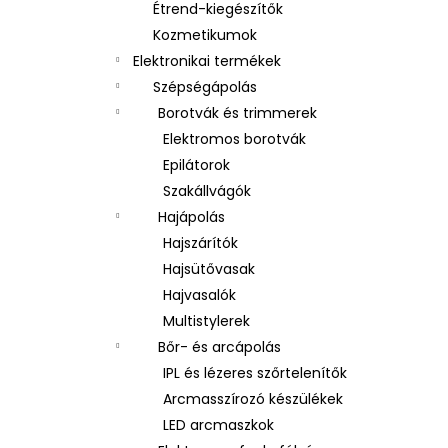
Étrend-kiegészítők
Kozmetikumok
Elektronikai termékek
Szépségápolás
Borotvák és trimmerek
Elektromos borotvák
Epilátorok
Szakállvágók
Hajápolás
Hajszárítók
Hajsütővasak
Hajvasalók
Multistylerek
Bőr- és arcápolás
IPL és lézeres szőrtelenítők
Arcmasszírozó készülékek
LED arcmaszkok