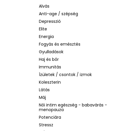
BIODERMA PHOTODERM AQUAFLUID
INVISIBLE SPF 50+ – LÁTHATATLAN
Alvás
ARCVÉDŐ KRÉM, 40 ML
Anti-age / szépség
2 480 Ft
Depresszió
Korábbi:
6 870 Ft
Elite
Energia
Fogyás és emésztés
Gyulladások
Haj és bőr
Immunitás
Ízületek / csontok / izmok
Koleszterin
Látás
Máj
Női intim egészség - babavárás -
menopauza
Potenciára
Stressz