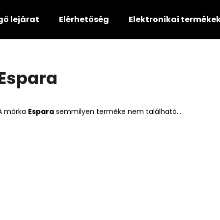
gő lejárat
Elérhetőség
Elektronikai terméke
Mit keres?
Espara
KERESÉS
A márka
Espara
semmilyen terméke nem található...
Ajánljuk