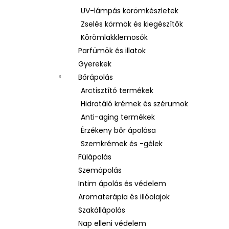
UV-lámpás körömkészletek
Zselés körmök és kiegészítők
Körömlakklemosók
Parfümök és illatok
Gyerekek
Bőrápolás
Arctisztító termékek
Hidratáló krémek és szérumok
Anti-aging termékek
Érzékeny bőr ápolása
Szemkrémek és -gélek
Fülápolás
Szemápolás
Intim ápolás és védelem
Aromaterápia és illóolajok
Szakállápolás
Nap elleni védelem