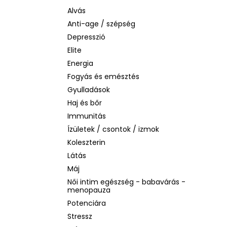
SOL DE JANEIRO RIO RADIANCE BODY
LOTION – SPF 50 TESTÁPOLÓ, 200 ML
Alvás
Anti-age / szépség
2 930 Ft
Korábbi:
14 990 Ft
Depresszió
Elite
Energia
Fogyás és emésztés
Gyulladások
Haj és bőr
Immunitás
Ízületek / csontok / izmok
Koleszterin
Látás
Máj
Női intim egészség - babavárás -
menopauza
Potenciára
Stressz