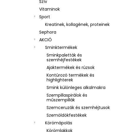
Szív
Vitaminok
Sport
Kreatinek, kollagének, proteinek
Sephora
AKCIÓ
Sminktermékek
Sminkpaletták és
szemhéjfestékek
Ajaktermékek és rúzsok
Kontúrozó termékek és
highlighterek
Smink különleges alkalmakra
Szempillaspirálok és
műszempillák
Szemceruzák és szemhéjtusok
Szemöldökfestékek
Körömápolás
Körömlakkok