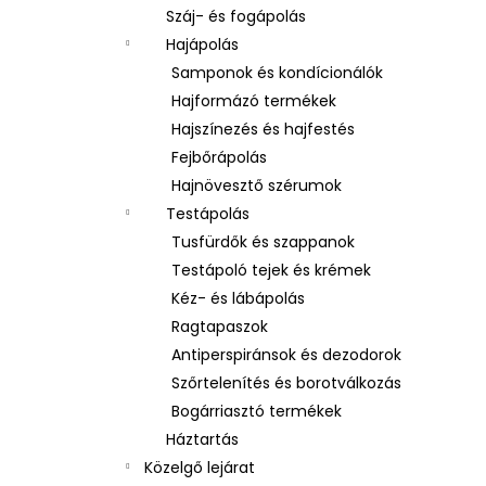
Száj- és fogápolás
Hajápolás
Samponok és kondícionálók
Hajformázó termékek
Hajszínezés és hajfestés
Fejbőrápolás
Hajnövesztő szérumok
Testápolás
Tusfürdők és szappanok
Testápoló tejek és krémek
Kéz- és lábápolás
Ragtapaszok
Antiperspiránsok és dezodorok
Szőrtelenítés és borotválkozás
Bogárriasztó termékek
Háztartás
Közelgő lejárat