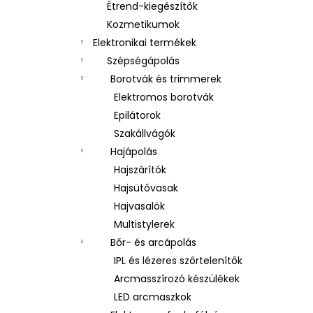
Étrend-kiegészítők
Kozmetikumok
Elektronikai termékek
Szépségápolás
Borotvák és trimmerek
Elektromos borotvák
Epilátorok
Szakállvágók
Hajápolás
Hajszárítók
Hajsütővasak
Hajvasalók
Multistylerek
Bőr- és arcápolás
IPL és lézeres szőrtelenítők
Arcmasszírozó készülékek
LED arcmaszkok