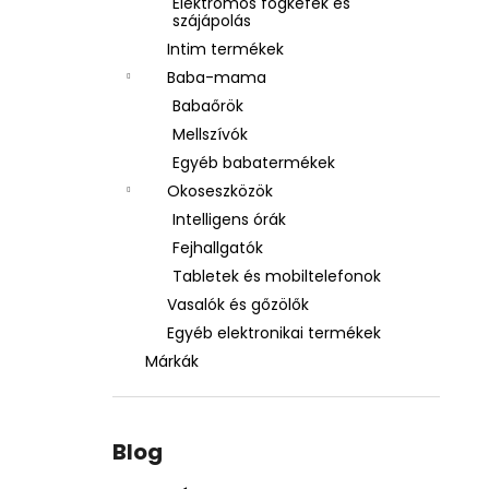
Elektromos fogkefék és
szájápolás
Intim termékek
Baba-mama
Babaőrök
Mellszívók
Egyéb babatermékek
Okoseszközök
Intelligens órák
Fejhallgatók
Tabletek és mobiltelefonok
Vasalók és gőzölők
Egyéb elektronikai termékek
Márkák
Blog