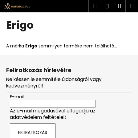
K
Ugrás
Keresés
Kosá
M
Bejelent
a
o
fő
Vissza
Vissza
s
tartalomhoz
Erigo
á
M
r
i
A márka
Erigo
semmilyen terméke nem található...
t
k
L
e
á
Feliratkozás hírlevélre
r
b
Ne késsen le semmiféle újdonságról vagy
e
l
kedvezményről!
s
é
?
E-mail
c
Az e-mail megadásával elfogadja az
adatvédelem feltételeit.
KERESÉS
FELIRATKOZÁS