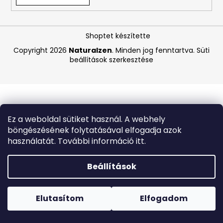
A
Shoptet készítette
j
á
Copyright 2026
Naturalzen
. Minden jog fenntartva.
Süti
beállítások szerkesztése
n
l
j
u
k
Ez a weboldal sütiket használ. A webhely
böngészésének folytatásával elfogadja azok
APPLE
használatát. További információ itt.
IPAD
10
(2022)
Beállítások
64
GB
Forró napokon nem javasoljuk a csomagautomatákba
WI-
történő kézbesítést. A magas hőmérsékletre érzékeny
FI
termékek átvételkor nem biztos, hogy optimális állapotban
Elutasítom
Elfogadom
SILVER
lesznek.
(A2696)
–