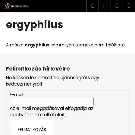
K
Ugrás
Keresés
Kosá
M
Bejelent
a
o
fő
Vissza
Vissza
s
tartalomhoz
ergyphilus
á
M
r
i
A márka
ergyphilus
semmilyen terméke nem található...
t
k
L
e
á
Feliratkozás hírlevélre
r
b
Ne késsen le semmiféle újdonságról vagy
e
l
kedvezményről!
s
é
?
E-mail
c
Az e-mail megadásával elfogadja az
adatvédelem feltételeit.
KERESÉS
FELIRATKOZÁS