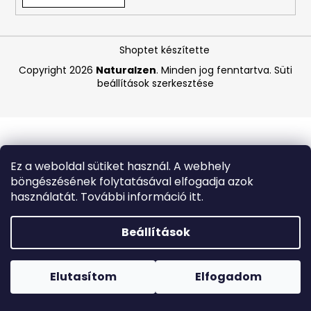
A
Shoptet készítette
j
á
Copyright 2026
Naturalzen
. Minden jog fenntartva.
Süti
beállítások szerkesztése
n
l
j
u
k
Ez a weboldal sütiket használ. A webhely
böngészésének folytatásával elfogadja azok
MEDIBLANC
használatát. További információ itt.
KIDS
RASPBERRY
GYERMEK
Beállítások
FOGKRÉM,
MÁLNA
Forró napokon nem javasoljuk a csomagautomatákba
ÍZŰ,
történő kézbesítést. A magas hőmérsékletre érzékeny
50
termékek átvételkor nem biztos, hogy optimális állapotban
Elutasítom
Elfogadom
ML,
lesznek.
EXP:
03/2026