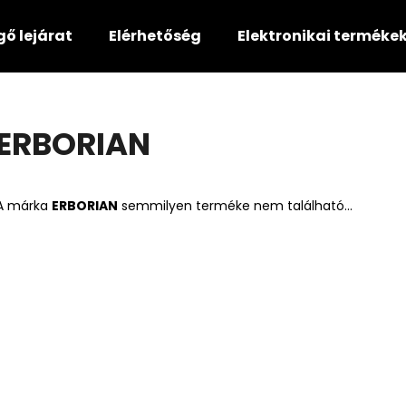
gő lejárat
Elérhetőség
Elektronikai terméke
Mit keres?
ERBORIAN
KERESÉS
A márka
ERBORIAN
semmilyen terméke nem található...
Ajánljuk