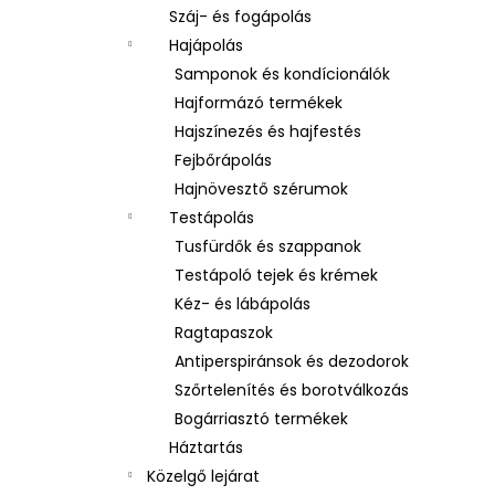
Száj- és fogápolás
Hajápolás
Samponok és kondícionálók
Hajformázó termékek
Hajszínezés és hajfestés
Fejbőrápolás
Hajnövesztő szérumok
Testápolás
Tusfürdők és szappanok
Testápoló tejek és krémek
Kéz- és lábápolás
Ragtapaszok
Antiperspiránsok és dezodorok
Szőrtelenítés és borotválkozás
Bogárriasztó termékek
Háztartás
Közelgő lejárat