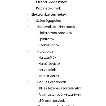
Étrend-kiegészítők
Kozmetikumok
Elektronikai termékek
Szépségápolás
Borotvák és trimmerek
Elektromos borotvák
Epilátorok
Szakállvágók
Hajápolás
Hajszárítók
Hajsütővasak
Hajvasalók
Multistylerek
Bőr- és arcápolás
IPL és lézeres szőrtelenítők
Arcmasszírozó készülékek
LED arcmaszkok