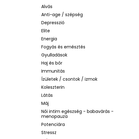
SOL DE JANEIRO RIO RADIANCE BODY
LOTION – SPF 50 TESTÁPOLÓ, 200 ML
Alvás
Anti-age / szépség
2 930 Ft
Korábbi:
14 990 Ft
Depresszió
Elite
Energia
Fogyás és emésztés
Gyulladások
Haj és bőr
Immunitás
Ízületek / csontok / izmok
Koleszterin
Látás
Máj
Női intim egészség - babavárás -
menopauza
Potenciára
Stressz