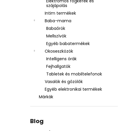
Elektromos fogkefék és
szájápolás
Intim termékek
Baba-mama
Babaőrök
Mellszívók
Egyéb babatermékek
Okoseszközök
Intelligens órák
Fejhallgatók
Tabletek és mobiltelefonok
Vasalók és gőzölők
Egyéb elektronikai termékek
Márkák
Blog