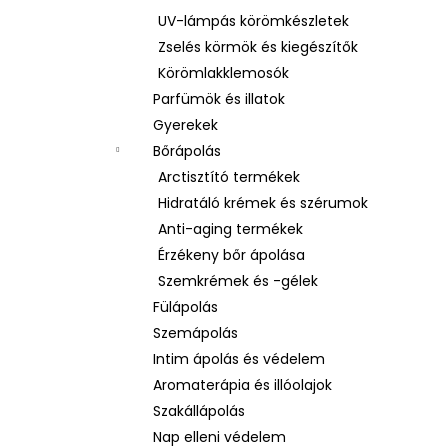
UV-lámpás körömkészletek
Zselés körmök és kiegészítők
Körömlakklemosók
Parfümök és illatok
Gyerekek
Bőrápolás
Arctisztító termékek
Hidratáló krémek és szérumok
Anti-aging termékek
Érzékeny bőr ápolása
Szemkrémek és -gélek
Fülápolás
Szemápolás
Intim ápolás és védelem
Aromaterápia és illóolajok
Szakállápolás
Nap elleni védelem