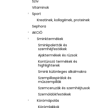
Szív
Vitaminok
Sport
Kreatinek, kollagének, proteinek
Sephora
AKCIÓ
Sminktermékek
Sminkpaletták és
szemhéjfestékek
Ajaktermékek és rúzsok
Kontúrozó termékek és
highlighterek
Smink különleges alkalmakra
Szempillaspirálok és
műszempillák
Szemceruzák és szemhéjtusok
Szemöldökfestékek
Körömápolás
Körömlakkok