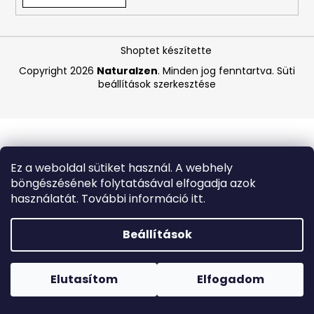
A
Shoptet készítette
j
á
Copyright 2026
Naturalzen
. Minden jog fenntartva.
Süti
beállítások szerkesztése
n
l
j
u
k
Ez a weboldal sütiket használ. A webhely
böngészésének folytatásával elfogadja azok
SOL
használatát. További információ itt.
DE
JANEIRO
RIO
Beállítások
RADIANCE
SPF
Forró napokon nem javasoljuk a csomagautomatákba
50,
történő kézbesítést. A magas hőmérsékletre érzékeny
FRISSÍTŐ
termékek átvételkor nem biztos, hogy optimális állapotban
Elutasítom
Elfogadom
ÉS
lesznek.
HIDRATÁLÓ
BŐRVÉDŐ