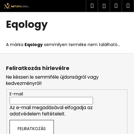
K
Ugrás
Keresés
Kosá
M
Bejelent
a
o
fő
Vissza
Vissza
s
tartalomhoz
Eqology
á
M
r
i
A márka
Eqology
semmilyen terméke nem található...
t
k
L
e
á
Feliratkozás hírlevélre
r
b
Ne késsen le semmiféle újdonságról vagy
e
l
kedvezményről!
s
é
?
E-mail
c
Az e-mail megadásával elfogadja az
adatvédelem feltételeit.
KERESÉS
FELIRATKOZÁS