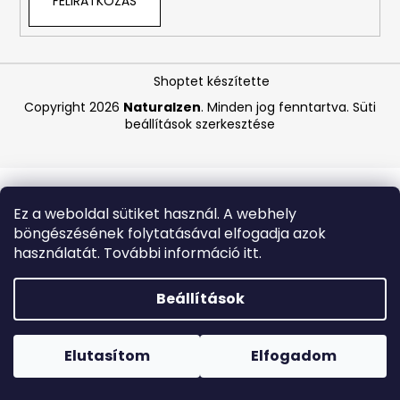
FELIRATKOZÁS
A
j
Shoptet készítette
á
Copyright 2026
Naturalzen
. Minden jog fenntartva.
Süti
n
beállítások szerkesztése
l
j
u
k
Ez a weboldal sütiket használ. A webhely
böngészésének folytatásával elfogadja azok
MEDIBLANC
használatát. További információ itt.
KIDS
RASPBERRY
GYERMEK
Beállítások
FOGKRÉM,
MÁLNA
Forró napokon nem javasoljuk a csomagautomatákba
ÍZŰ,
történő kézbesítést. A magas hőmérsékletre érzékeny
50
termékek átvételkor nem biztos, hogy optimális állapotban
Elutasítom
Elfogadom
ML,
lesznek.
EXP:
03/2026