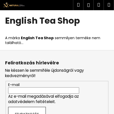
K
Ugrás
Keresés
Kosá
M
Bejelent
a
o
fő
Vissza
Vissza
s
tartalomhoz
English Tea Shop
á
M
r
i
A márka
English Tea Shop
semmilyen terméke nem
t
található...
k
L
e
á
r
Feliratkozás hírlevélre
b
e
Ne késsen le semmiféle újdonságról vagy
l
s
kedvezményről!
é
?
E-mail
c
Az e-mail megadásával elfogadja az
adatvédelem feltételeit.
KERESÉS