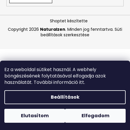
A
Shoptet készítette
j
á
Copyright 2026
Naturalzen
. Minden jog fenntartva.
Süti
beállítások szerkesztése
n
l
j
u
k
Ez a weboldal sütiket használ. A webhely
böngészésének folytatásával elfogadja azok
CARMEX
használatát. További információ itt.
HIDRATÁLÓ
AJAKÁPOLÓ
SPF
Beállítások
30
TRÓPUSI
Forró napokon nem javasoljuk a csomagautomatákba
GYÜMÖLCS
történő kézbesítést. A magas hőmérsékletre érzékeny
4,25
termékek átvételkor nem biztos, hogy optimális állapotban
Elutasítom
Elfogadom
G
lesznek.
340