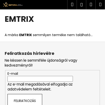
K
Ugrás
Keresés
Kosá
M
Bejelent
a
o
fő
Vissza
Vissza
s
tartalomhoz
EMTRIX
á
M
r
i
A márka
EMTRIX
semmilyen terméke nem található...
t
k
L
e
á
Feliratkozás hírlevélre
r
b
Ne késsen le semmiféle újdonságról vagy
e
l
kedvezményről!
s
é
?
E-mail
c
Az e-mail megadásával elfogadja az
adatvédelem feltételeit.
KERESÉS
FELIRATKOZÁS