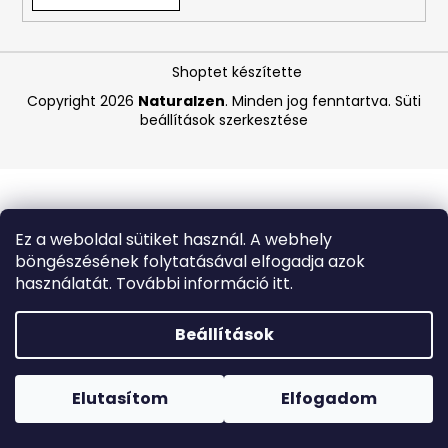
A
Shoptet készítette
j
á
Copyright 2026
Naturalzen
. Minden jog fenntartva.
Süti
beállítások szerkesztése
n
l
j
u
k
Ez a weboldal sütiket használ. A webhely
böngészésének folytatásával elfogadja azok
CARMEX
használatát. További információ itt.
HIDRATÁLÓ
AJAKÁPOLÓ
SPF
Beállítások
30
TRÓPUSI
Forró napokon nem javasoljuk a csomagautomatákba
GYÜMÖLCS
történő kézbesítést. A magas hőmérsékletre érzékeny
4,25
termékek átvételkor nem biztos, hogy optimális állapotban
Elutasítom
Elfogadom
G
lesznek.
340