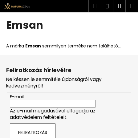
K
Ugrás
Keresés
Kosá
M
Bejelent
a
o
fő
Vissza
Vissza
s
tartalomhoz
Emsan
á
M
r
i
A márka
Emsan
semmilyen terméke nem található...
t
k
L
e
á
Feliratkozás hírlevélre
r
b
Ne késsen le semmiféle újdonságról vagy
e
l
kedvezményről!
s
é
?
E-mail
c
Az e-mail megadásával elfogadja az
adatvédelem feltételeit.
KERESÉS
FELIRATKOZÁS