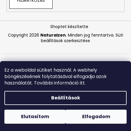
FELIRATKOZÁS
A
j
Shoptet készítette
á
Copyright 2026
Naturalzen
. Minden jog fenntartva.
Süti
n
beállítások szerkesztése
l
j
u
k
Ez a weboldal sütiket használ. A webhely
böngészésének folytatásával elfogadja azok
COSRX
használatát. További információ itt.
ALOE
54.2
AQUA
Beállítások
TONE-
UP
Forró napokon nem javasoljuk a csomagautomatákba
SUNSCREEN
történő kézbesítést. A magas hőmérsékletre érzékeny
–
termékek átvételkor nem biztos, hogy optimális állapotban
Elutasítom
Elfogadom
BŐRVILÁGOSÍTÓ
lesznek.
FÉNYVÉDŐ
KRÉM