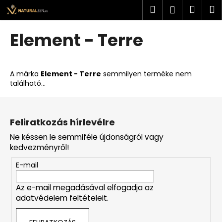
K
Ugrás
Keresés
Kosá
M
Bejelent
a
o
fő
Vissza
Vissza
s
tartalomhoz
Element - Terre
á
M
r
i
A márka
Element - Terre
semmilyen terméke nem
t
található...
k
L
e
á
r
Feliratkozás hírlevélre
b
e
Ne késsen le semmiféle újdonságról vagy
l
s
kedvezményről!
é
?
E-mail
c
Az e-mail megadásával elfogadja az
adatvédelem feltételeit.
KERESÉS