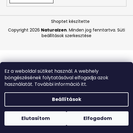
A
Shoptet készítette
j
á
Copyright 2026
Naturalzen
. Minden jog fenntartva.
Süti
beállítások szerkesztése
n
l
j
u
k
Ez a weboldal sütiket használ. A webhely
böngészésének folytatásával elfogadja azok
LA
használatát. További információ itt.
ROCHE-
POSAY
B5
Beállítások
RÁNCTALANÍTÓ
SZÉRUM
Forró napokon nem javasoljuk a csomagautomatákba
ÉRZÉKENY
történő kézbesítést. A magas hőmérsékletre érzékeny
BŐRRE,
termékek átvételkor nem biztos, hogy optimális állapotban
Elutasítom
Elfogadom
10
lesznek.
ML