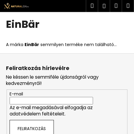
K
Ugrás
Keresés
Kosá
M
Bejelent
a
o
fő
Vissza
Vissza
s
tartalomhoz
EinBär
á
M
r
i
A márka
EinBär
semmilyen terméke nem található...
t
k
L
e
á
Feliratkozás hírlevélre
r
b
Ne késsen le semmiféle újdonságról vagy
e
l
kedvezményről!
s
é
?
E-mail
c
Az e-mail megadásával elfogadja az
adatvédelem feltételeit.
KERESÉS
FELIRATKOZÁS