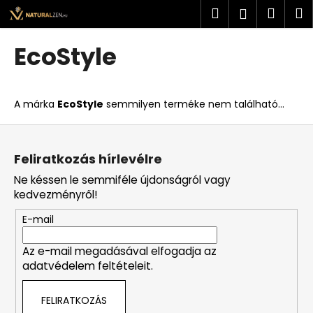
K
Ugrás
Keresés
Kosá
M
Bejelent
a
o
fő
Vissza
Vissza
s
tartalomhoz
EcoStyle
á
M
r
i
A márka
EcoStyle
semmilyen terméke nem található...
t
k
L
e
á
Feliratkozás hírlevélre
r
b
Ne késsen le semmiféle újdonságról vagy
e
l
kedvezményről!
s
é
?
E-mail
c
Az e-mail megadásával elfogadja az
adatvédelem feltételeit.
KERESÉS
FELIRATKOZÁS