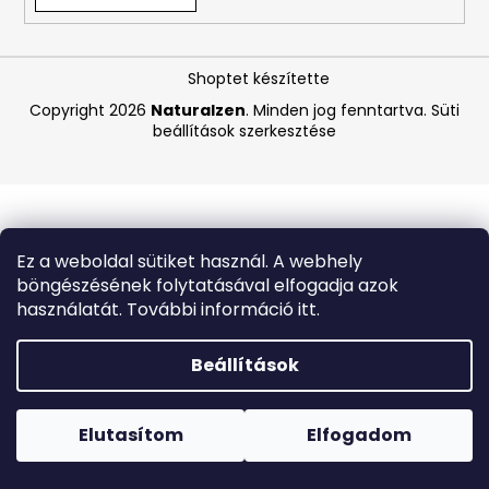
A
Shoptet készítette
j
á
Copyright 2026
Naturalzen
. Minden jog fenntartva.
Süti
beállítások szerkesztése
n
l
j
u
k
Ez a weboldal sütiket használ. A webhely
böngészésének folytatásával elfogadja azok
MASIL
használatát. További információ itt.
3
SALON
HAIR
Beállítások
CMC
INTENZÍV
Forró napokon nem javasoljuk a csomagautomatákba
TÁPLÁLÓ
történő kézbesítést. A magas hőmérsékletre érzékeny
SAMPON
termékek átvételkor nem biztos, hogy optimális állapotban
Elutasítom
Elfogadom
SÉRÜLT
lesznek.
ÉS
TÖRÉKENY