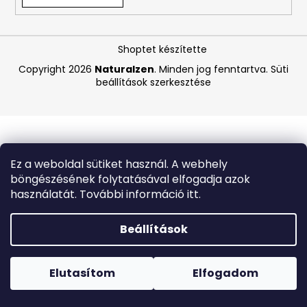
A
Shoptet készítette
j
á
Copyright 2026
Naturalzen
. Minden jog fenntartva.
Süti
beállítások szerkesztése
n
l
j
u
k
Ez a weboldal sütiket használ. A webhely
böngészésének folytatásával elfogadja azok
MEDIBLANC
használatát. További információ itt.
KIDS
RASPBERRY
GYERMEK
Beállítások
FOGKRÉM,
MÁLNA
Forró napokon nem javasoljuk a csomagautomatákba
ÍZŰ,
történő kézbesítést. A magas hőmérsékletre érzékeny
50
termékek átvételkor nem biztos, hogy optimális állapotban
Elutasítom
Elfogadom
ML,
lesznek.
EXP:
03/2026