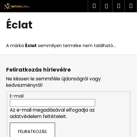
K
Ugrás
Keresés
Kosá
M
Bejelent
a
o
fő
Vissza
Vissza
s
tartalomhoz
Éclat
á
M
r
i
A márka
Éclat
semmilyen terméke nem található...
t
k
L
e
á
Feliratkozás hírlevélre
r
b
Ne késsen le semmiféle újdonságról vagy
e
l
kedvezményről!
s
é
?
E-mail
c
Az e-mail megadásával elfogadja az
adatvédelem feltételeit.
KERESÉS
FELIRATKOZÁS