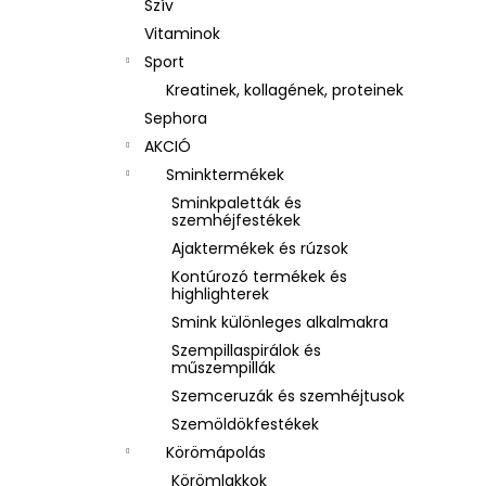
Szív
Vitaminok
Sport
Kreatinek, kollagének, proteinek
Sephora
AKCIÓ
Sminktermékek
Sminkpaletták és
szemhéjfestékek
Ajaktermékek és rúzsok
Kontúrozó termékek és
highlighterek
Smink különleges alkalmakra
Szempillaspirálok és
műszempillák
Szemceruzák és szemhéjtusok
Szemöldökfestékek
Körömápolás
Körömlakkok