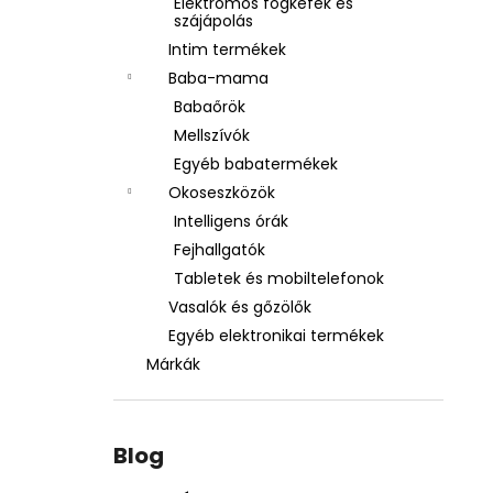
Elektromos fogkefék és
szájápolás
Intim termékek
Baba-mama
Babaőrök
Mellszívók
Egyéb babatermékek
Okoseszközök
Intelligens órák
Fejhallgatók
Tabletek és mobiltelefonok
Vasalók és gőzölők
Egyéb elektronikai termékek
Márkák
Blog