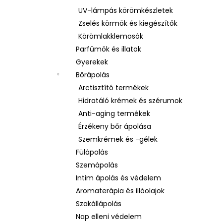
UV-lámpás körömkészletek
Zselés körmök és kiegészítők
Körömlakklemosók
Parfümök és illatok
Gyerekek
Bőrápolás
Arctisztító termékek
Hidratáló krémek és szérumok
Anti-aging termékek
Érzékeny bőr ápolása
Szemkrémek és -gélek
Fülápolás
Szemápolás
Intim ápolás és védelem
Aromaterápia és illóolajok
Szakállápolás
Nap elleni védelem