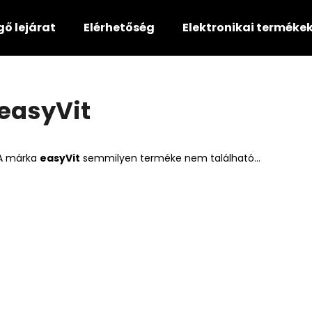
gő lejárat
Elérhetőség
Elektronikai terméke
Mit keres?
easyVit
KERESÉS
A márka
easyVit
semmilyen terméke nem található...
Ajánljuk