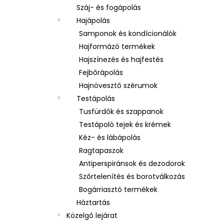
Száj- és fogápolás
Hajápolás
Samponok és kondícionálók
Hajformázó termékek
Hajszínezés és hajfestés
Fejbőrápolás
Hajnövesztő szérumok
Testápolás
Tusfürdők és szappanok
Testápoló tejek és krémek
Kéz- és lábápolás
Ragtapaszok
Antiperspiránsok és dezodorok
Szőrtelenítés és borotválkozás
Bogárriasztó termékek
Háztartás
Közelgő lejárat