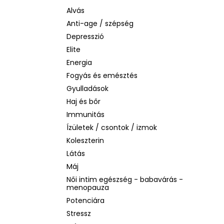
LA ROCHE-POSAY B5 RÁNCTALANÍTÓ
SZÉRUM ÉRZÉKENY BŐRRE, 10 ML
Alvás
Anti-age / szépség
1 760 Ft
Korábbi:
4 580 Ft
Depresszió
Elite
Energia
Fogyás és emésztés
Gyulladások
Haj és bőr
Immunitás
Ízületek / csontok / izmok
Koleszterin
Látás
Máj
Női intim egészség - babavárás -
menopauza
Potenciára
Stressz