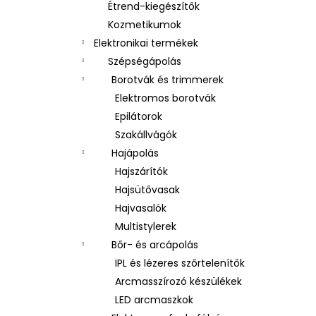
Étrend-kiegészítők
Kozmetikumok
Elektronikai termékek
Szépségápolás
Borotvák és trimmerek
Elektromos borotvák
Epilátorok
Szakállvágók
Hajápolás
Hajszárítók
Hajsütővasak
Hajvasalók
Multistylerek
Bőr- és arcápolás
IPL és lézeres szőrtelenítők
Arcmasszírozó készülékek
LED arcmaszkok