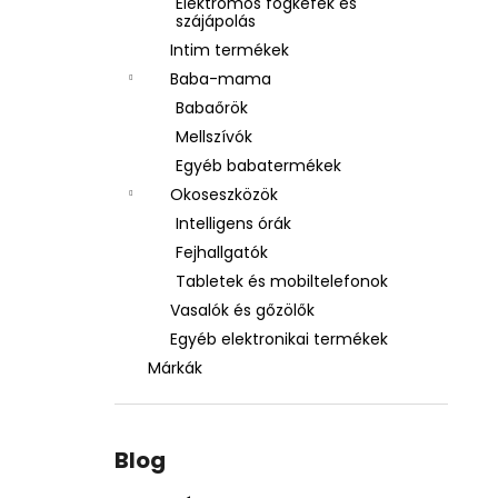
Elektromos fogkefék és
szájápolás
Intim termékek
Baba-mama
Babaőrök
Mellszívók
Egyéb babatermékek
Okoseszközök
Intelligens órák
Fejhallgatók
Tabletek és mobiltelefonok
Vasalók és gőzölők
Egyéb elektronikai termékek
Márkák
Blog