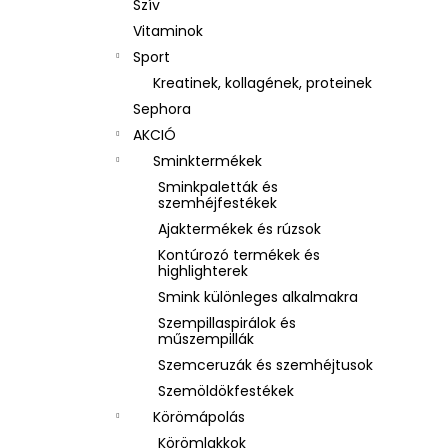
Szív
Vitaminok
Sport
Kreatinek, kollagének, proteinek
Sephora
AKCIÓ
Sminktermékek
Sminkpaletták és
szemhéjfestékek
Ajaktermékek és rúzsok
Kontúrozó termékek és
highlighterek
Smink különleges alkalmakra
Szempillaspirálok és
műszempillák
Szemceruzák és szemhéjtusok
Szemöldökfestékek
Körömápolás
Körömlakkok