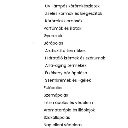
UV-lámpás körömkészletek
Zselés körmök és kiegészítők
Körömlakklemosók
Parfümök és illatok
Gyerekek
Bőrápolás
Arctisztító termékek
Hidratáló krémek és szérumok
Anti-aging termékek
Érzékeny bőr ápolása
Szemkrémek és -gélek
Fülápolás
Szemápolás
Intim ápolás és védelem
Aromaterápia és illóolajok
Szakállápolás
Nap elleni védelem