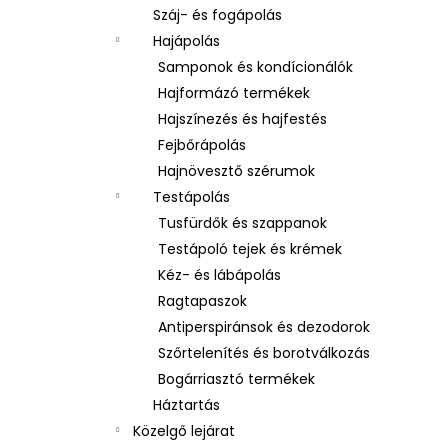
Száj- és fogápolás
Hajápolás
Samponok és kondícionálók
Hajformázó termékek
Hajszínezés és hajfestés
Fejbőrápolás
Hajnövesztő szérumok
Testápolás
Tusfürdők és szappanok
Testápoló tejek és krémek
Kéz- és lábápolás
Ragtapaszok
Antiperspiránsok és dezodorok
Szőrtelenítés és borotválkozás
Bogárriasztó termékek
Háztartás
Közelgő lejárat