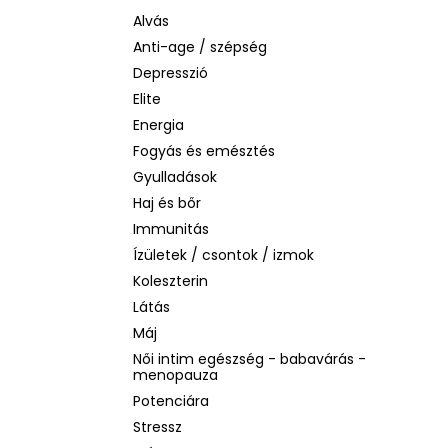
BIODERMA PHOTODERM AQUAFLUID
INVISIBLE SPF 50+ – LÁTHATATLAN
Alvás
ARCVÉDŐ KRÉM, 40 ML
Anti-age / szépség
2 480 Ft
Depresszió
Korábbi:
6 870 Ft
Elite
Energia
Fogyás és emésztés
Gyulladások
Haj és bőr
Immunitás
Ízületek / csontok / izmok
Koleszterin
Látás
Máj
Női intim egészség - babavárás -
menopauza
Potenciára
Stressz