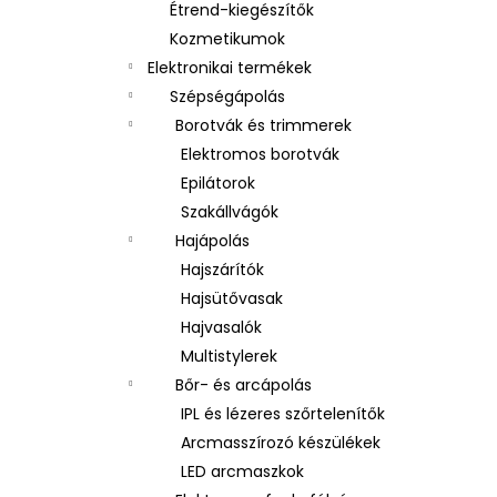
Étrend-kiegészítők
Kozmetikumok
Elektronikai termékek
Szépségápolás
Borotvák és trimmerek
Elektromos borotvák
Epilátorok
Szakállvágók
Hajápolás
Hajszárítók
Hajsütővasak
Hajvasalók
Multistylerek
Bőr- és arcápolás
IPL és lézeres szőrtelenítők
Arcmasszírozó készülékek
LED arcmaszkok