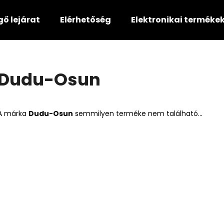
gő lejárat
Elérhetőség
Elektronikai terméke
Mit keres?
Dudu-Osun
KERESÉS
A márka
Dudu-Osun
semmilyen terméke nem található...
Ajánljuk