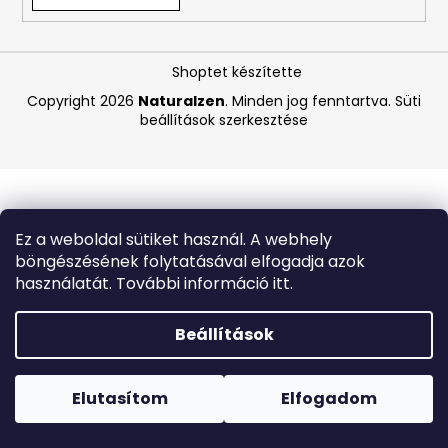
A
Shoptet készítette
j
á
Copyright 2026
Naturalzen
. Minden jog fenntartva.
Süti
beállítások szerkesztése
n
l
j
u
k
Ez a weboldal sütiket használ. A webhely
böngészésének folytatásával elfogadja azok
CARMEX
használatát. További információ itt.
HIDRATÁLÓ
AJAKÁPOLÓ
SPF
Beállítások
30
TRÓPUSI
Forró napokon nem javasoljuk a csomagautomatákba
GYÜMÖLCS
történő kézbesítést. A magas hőmérsékletre érzékeny
4,25
termékek átvételkor nem biztos, hogy optimális állapotban
Elutasítom
Elfogadom
G
lesznek.
340