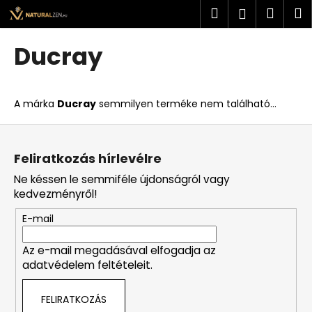
K
Ugrás
Keresés
Kosá
M
Bejelent
a
o
fő
Vissza
Vissza
s
tartalomhoz
Ducray
á
M
r
i
A márka
Ducray
semmilyen terméke nem található...
t
k
L
e
á
Feliratkozás hírlevélre
r
b
Ne késsen le semmiféle újdonságról vagy
e
l
kedvezményről!
s
é
?
E-mail
c
Az e-mail megadásával elfogadja az
adatvédelem feltételeit.
KERESÉS
FELIRATKOZÁS