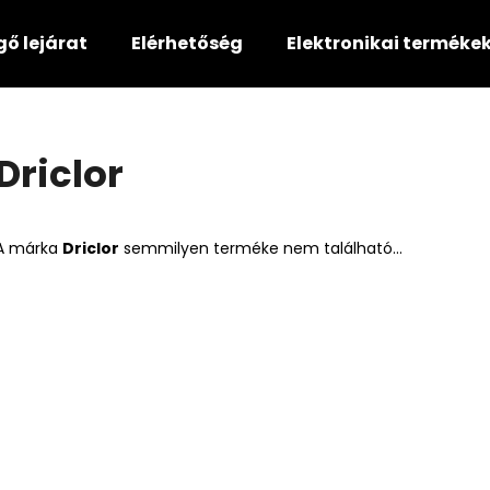
gő lejárat
Elérhetőség
Elektronikai terméke
Mit keres?
Driclor
KERESÉS
A márka
Driclor
semmilyen terméke nem található...
Ajánljuk