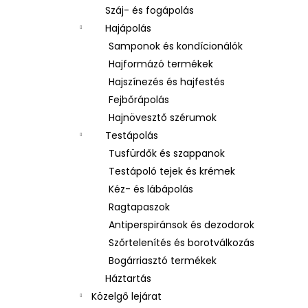
Száj- és fogápolás
Hajápolás
Samponok és kondícionálók
Hajformázó termékek
Hajszínezés és hajfestés
Fejbőrápolás
Hajnövesztő szérumok
Testápolás
Tusfürdők és szappanok
Testápoló tejek és krémek
Kéz- és lábápolás
Ragtapaszok
Antiperspiránsok és dezodorok
Szőrtelenítés és borotválkozás
Bogárriasztó termékek
Háztartás
Közelgő lejárat