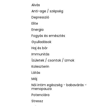
BIODERMA PHOTODERM AQUAFLUID
INVISIBLE SPF 50+ – LÁTHATATLAN
Alvás
ARCVÉDŐ KRÉM, 40 ML
Anti-age / szépség
2 480 Ft
Depresszió
Korábbi:
6 870 Ft
Elite
Energia
Fogyás és emésztés
Gyulladások
Haj és bőr
Immunitás
Ízületek / csontok / izmok
Koleszterin
Látás
Máj
Női intim egészség - babavárás -
menopauza
Potenciára
Stressz