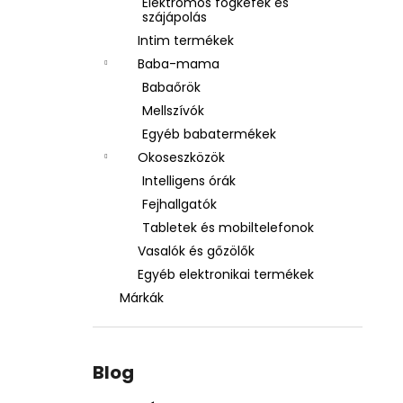
Elektromos fogkefék és
szájápolás
Intim termékek
Baba-mama
Babaőrök
Mellszívók
Egyéb babatermékek
Okoseszközök
Intelligens órák
Fejhallgatók
Tabletek és mobiltelefonok
Vasalók és gőzölők
Egyéb elektronikai termékek
Márkák
Blog