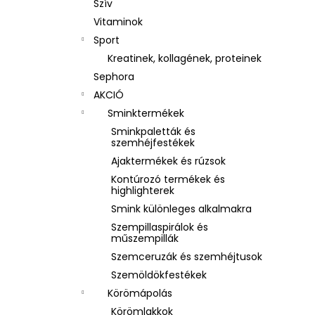
Szív
Vitaminok
Sport
Kreatinek, kollagének, proteinek
Sephora
AKCIÓ
Sminktermékek
Sminkpaletták és
szemhéjfestékek
Ajaktermékek és rúzsok
Kontúrozó termékek és
highlighterek
Smink különleges alkalmakra
Szempillaspirálok és
műszempillák
Szemceruzák és szemhéjtusok
Szemöldökfestékek
Körömápolás
Körömlakkok