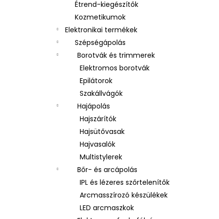
Étrend-kiegészítők
Kozmetikumok
Elektronikai termékek
Szépségápolás
Borotvák és trimmerek
Elektromos borotvák
Epilátorok
Szakállvágók
Hajápolás
Hajszárítók
Hajsütővasak
Hajvasalók
Multistylerek
Bőr- és arcápolás
IPL és lézeres szőrtelenítők
Arcmasszírozó készülékek
LED arcmaszkok