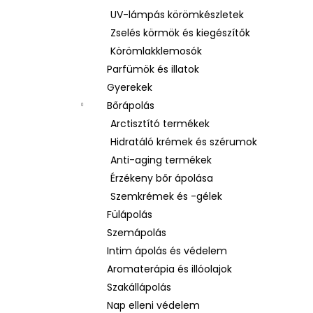
UV-lámpás körömkészletek
Zselés körmök és kiegészítők
Körömlakklemosók
Parfümök és illatok
Gyerekek
Bőrápolás
Arctisztító termékek
Hidratáló krémek és szérumok
Anti-aging termékek
Érzékeny bőr ápolása
Szemkrémek és -gélek
Fülápolás
Szemápolás
Intim ápolás és védelem
Aromaterápia és illóolajok
Szakállápolás
Nap elleni védelem