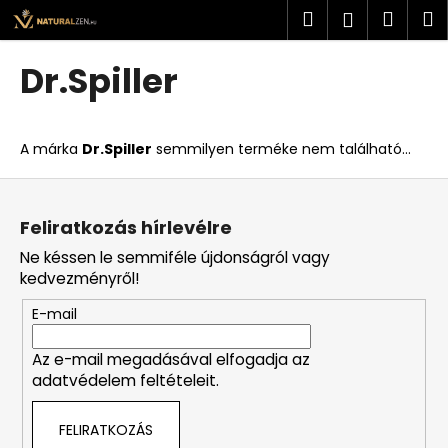
K
Ugrás
Keresés
Kosá
M
Bejelent
a
o
fő
Vissza
Vissza
s
tartalomhoz
Dr.Spiller
á
M
r
i
A márka
Dr.Spiller
semmilyen terméke nem található...
t
k
L
e
á
Feliratkozás hírlevélre
r
b
Ne késsen le semmiféle újdonságról vagy
e
l
kedvezményről!
s
é
?
E-mail
c
Az e-mail megadásával elfogadja az
adatvédelem feltételeit.
KERESÉS
FELIRATKOZÁS