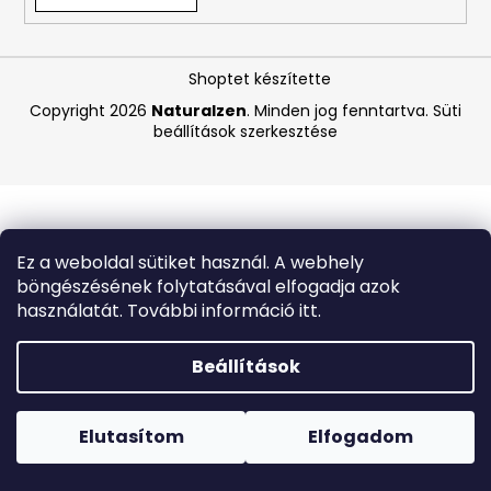
A
Shoptet készítette
j
á
Copyright 2026
Naturalzen
. Minden jog fenntartva.
Süti
beállítások szerkesztése
n
l
j
u
k
Ez a weboldal sütiket használ. A webhely
böngészésének folytatásával elfogadja azok
MEDIBLANC
használatát. További információ itt.
KIDS
RASPBERRY
GYERMEK
Beállítások
FOGKRÉM,
MÁLNA
Forró napokon nem javasoljuk a csomagautomatákba
ÍZŰ,
történő kézbesítést. A magas hőmérsékletre érzékeny
50
termékek átvételkor nem biztos, hogy optimális állapotban
Elutasítom
Elfogadom
ML,
lesznek.
EXP:
03/2026