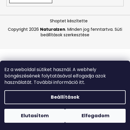
A
Shoptet készítette
j
á
Copyright 2026
Naturalzen
. Minden jog fenntartva.
Süti
beállítások szerkesztése
n
l
j
u
k
Ez a weboldal sütiket használ. A webhely
böngészésének folytatásával elfogadja azok
BIODERMA
használatát. További információ itt.
PHOTODERM
PEDIATRICS
TESTÁPOLÓ
Beállítások
KRÉM
SPF
Forró napokon nem javasoljuk a csomagautomatákba
50+
történő kézbesítést. A magas hőmérsékletre érzékeny
100
termékek átvételkor nem biztos, hogy optimális állapotban
Elutasítom
Elfogadom
ML
lesznek.
(LEJÁRAT:
6/26)