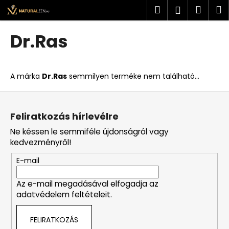
K
Ugrás
Keresés
Kosá
M
Bejelent
a
o
fő
Vissza
Vissza
s
tartalomhoz
Dr.Ras
á
M
r
i
A márka
Dr.Ras
semmilyen terméke nem található...
t
k
L
e
á
Feliratkozás hírlevélre
r
b
Ne késsen le semmiféle újdonságról vagy
e
l
kedvezményről!
s
é
?
E-mail
c
Az e-mail megadásával elfogadja az
adatvédelem feltételeit.
KERESÉS
FELIRATKOZÁS