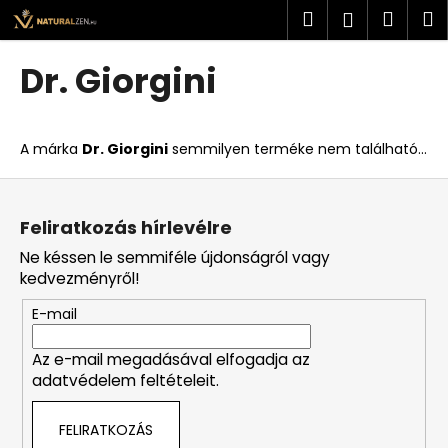
K
Ugrás
Keresés
Kosá
M
Bejelent
a
o
fő
Vissza
Vissza
s
tartalomhoz
Dr. Giorgini
á
M
r
i
A márka
Dr. Giorgini
semmilyen terméke nem található...
t
k
L
e
á
Feliratkozás hírlevélre
r
b
Ne késsen le semmiféle újdonságról vagy
e
l
kedvezményről!
s
é
?
E-mail
c
Az e-mail megadásával elfogadja az
adatvédelem feltételeit.
KERESÉS
FELIRATKOZÁS