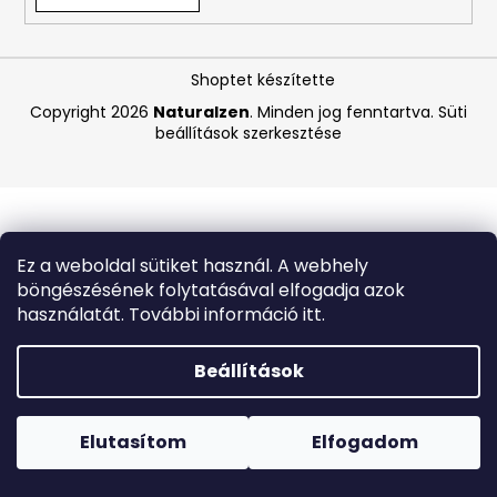
A
Shoptet készítette
j
á
Copyright 2026
Naturalzen
. Minden jog fenntartva.
Süti
beállítások szerkesztése
n
l
j
u
k
Ez a weboldal sütiket használ. A webhely
böngészésének folytatásával elfogadja azok
VICHY
használatát. További információ itt.
CAPITAL
SOLEIL
SPF
Beállítások
50+
HIDRATÁLÓ
Forró napokon nem javasoljuk a csomagautomatákba
FÉNYVÉDŐ
történő kézbesítést. A magas hőmérsékletre érzékeny
TEJ
termékek átvételkor nem biztos, hogy optimális állapotban
Elutasítom
Elfogadom
ARCRA
lesznek.
ÉS
TESTRE