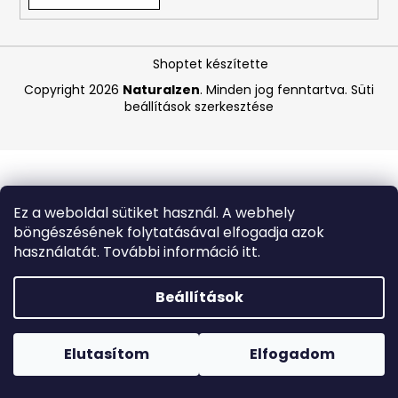
A
Shoptet készítette
j
á
Copyright 2026
Naturalzen
. Minden jog fenntartva.
Süti
beállítások szerkesztése
n
l
j
u
k
Ez a weboldal sütiket használ. A webhely
böngészésének folytatásával elfogadja azok
CENTRUM
használatát. További információ itt.
SILVER
50+
TABLETTA,
Beállítások
100+30
DB-
Forró napokon nem javasoljuk a csomagautomatákba
OS
történő kézbesítést. A magas hőmérsékletre érzékeny
AJÁNDÉKCSOMAG
termékek átvételkor nem biztos, hogy optimális állapotban
Elutasítom
Elfogadom
lesznek.
3
990