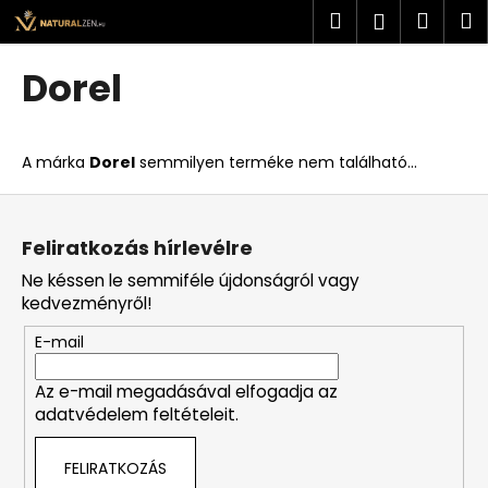
K
Ugrás
Keresés
Kosá
M
Bejelent
a
o
fő
Vissza
Vissza
s
tartalomhoz
Dorel
á
M
r
i
A márka
Dorel
semmilyen terméke nem található...
t
k
L
e
á
Feliratkozás hírlevélre
r
b
Ne késsen le semmiféle újdonságról vagy
e
l
kedvezményről!
s
é
?
E-mail
c
Az e-mail megadásával elfogadja az
adatvédelem feltételeit.
KERESÉS
FELIRATKOZÁS